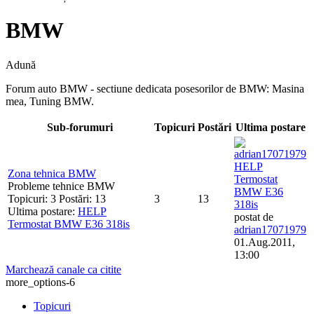
BMW
Adună
Forum auto BMW - sectiune dedicata posesorilor de BMW: Masina
mea, Tuning BMW.
Sub-forumuri
Topicuri
Postări
Ultima postare
HELP
Zona tehnica BMW
Termostat
Probleme tehnice BMW
BMW E36
Topicuri: 3 Postări: 13
3
13
318is
Ultima postare:
HELP
postat de
Termostat BMW E36 318is
adrian17071979
01.Aug.2011,
13:00
Marchează canale ca citite
more_options-6
Topicuri