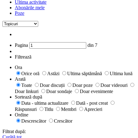
Ultima activitate
Abonările mele
Poze
Pagina
din
7
Filtrează
Ora
Orice oră
Astăzi
Ultima săptămână
Ultima lună
Arată
Toate
Doar discuții
Doar poze
Doar videouri
Doar linkuri
Doar sondaje
Doar evenimente
Sortează după
Data - ultima actualizare
Dată - post creat
Răspunsuri
Titlu
Membri
Aprecieri
Ordine
Descrescător
Crescător
Filtrat după:
Curăță tot