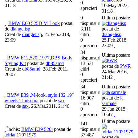
0
01:18
10.May.2023,
aprecieri
01:18
0
Ultima postare
BMW E60 525D M-Look
postat
răspunsuri
de
diangelisp
3.111
postat de
Creat de
diangelisp
,
25.Feb.2018,
citiri
diangelisp
23:09
0
25.Feb.2018,
aprecieri
23:09
34
Ultima postare
BMW E12,520i,1977,BBS Body
răspunsuri
Styling Kit
postat de
db85amd
13.531
postat de
PWR
Creat de
db85amd
,
28.Feb.2011,
citiri
24.Mar.2016,
20:07
0
21:42
aprecieri
34
Ultima postare
răspunsuri
BMW E39 ,M-look, style 132 19"
16.907
postat de
la
wheels Timisoara
postat de
sax
citiri
sarmale
Creat de
sax
,
26.Mar.2011, 21:46
0
29.Jan.2015,
aprecieri
10:47
Ultima postare
141
Închis:
BMW E39 520i
postat de
răspunsuri
adrian17071979
37.487
postat de