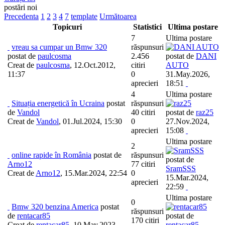
postări noi
Precedenta
1
2
3
4
7
template
Următoarea
Topicuri
Statistici
Ultima postare
7
Ultima postare
vreau sa cumpar un Bmw 320
răspunsuri
postat de
paulcosma
2.456
postat de
DANI
Creat de
paulcosma
,
12.Oct.2012,
citiri
AUTO
11:37
0
31.May.2026,
aprecieri
18:51
4
Ultima postare
Situația energetică în Ucraina
postat
răspunsuri
de
Vandol
40 citiri
postat de
raz25
Creat de
Vandol
,
01.Jul.2024, 15:30
0
27.Nov.2024,
aprecieri
15:08
Ultima postare
2
online rapide în România
postat de
răspunsuri
postat de
Arno12
77 citiri
SramSSS
Creat de
Arno12
,
15.Mar.2024, 22:54
0
15.Mar.2024,
aprecieri
22:59
Ultima postare
0
Bmw 320 benzina America
postat
răspunsuri
de
rentacar85
postat de
170 citiri
Creat de
rentacar85
,
10.May.2023,
rentacar85