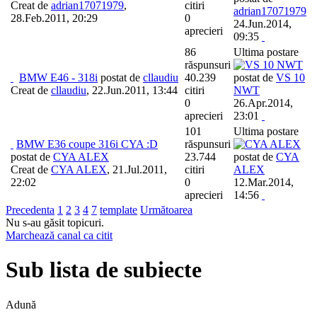
Creat de
adrian17071979
,
citiri
adrian17071979
28.Feb.2011, 20:29
0
24.Jun.2014,
aprecieri
09:35
86
Ultima postare
răspunsuri
BMW E46 - 318i
postat de
cllaudiu
40.239
postat de
VS 10
Creat de
cllaudiu
,
22.Jun.2011, 13:44
citiri
NWT
0
26.Apr.2014,
aprecieri
23:01
101
Ultima postare
BMW E36 coupe 316i CYA :D
răspunsuri
postat de
CYA ALEX
23.744
postat de
CYA
Creat de
CYA ALEX
,
21.Jul.2011,
citiri
ALEX
22:02
0
12.Mar.2014,
aprecieri
14:56
Precedenta
1
2
3
4
7
template
Următoarea
Nu s-au găsit topicuri.
Marchează canal ca citit
Sub lista de subiecte
Adună