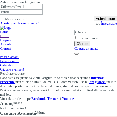
Autentificare sau Înregistrare
Autentificare
Memorez cont?
Ai uitat parola sau numele?
sau
Înregistrare
Home
Forum
Caută doar în titluri
Bloguri
Căutare
Articole
Grupuri
Căutare avansată
Postări astăzi
Listă membri
Calendar
Căutare avansată
Rezultate căutare
Dacă asta este prima ta vizită, asigură-te că ai verificat secțiunea
Întrebări
Frecvente
prin click pe linkul de mai sus. Poate va trebui să te
înregistrezi
înainte
de a putea posta: dă click pe linkul de înregistrare de mai sus pentru a continua.
Pentru a vedea mesaje, selectează forumul pe care vrei să-l vizitezi din selecția de
mai jos.
Vino alaturi de noi pe
Facebook
,
Twitter
si
Youtube
.
Anunț
Adună
Nici un anunț încă.
Căutare Avansată
Adună