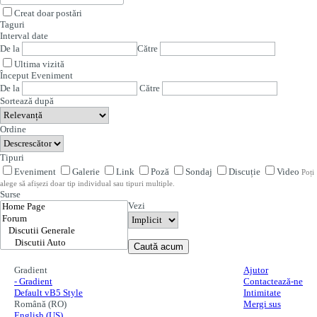
Creat doar postări
Taguri
Interval date
De la
Către
Ultima vizită
Început Eveniment
De la
Către
Sortează după
Ordine
Tipuri
Eveniment
Galerie
Link
Poză
Sondaj
Discuție
Video
Poți
alege să afișezi doar tip individual sau tipuri multiple.
Surse
Vezi
Caută acum
Gradient
Ajutor
- Gradient
Contactează-ne
Default vB5 Style
Intimitate
Română (RO)
Mergi sus
English (US)