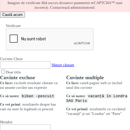
Imagine de verificare fără succes deoarece parametrii reCAPTCHA™ sunt
incorecți. Contactează administratorul.
Caută acum
Verificare
Cuvinte Cheie
Sfaturi căutare
Doar titlu
Cuvinte excluse
Cuvinte multiple
Ce face:
exclude rezultate căutare cu
Ce face:
caută pagini web ce includ
un anume cuvânt sau expresie
unul din cuvinte
Ce să tastez
:
Ce să tastez
:
biban -pescuit
vacanță în Londra
SAU Paris
Ce vei primi
: rezultatele despre bas
care nu sunt în legătură cu pescuit
Ce vei primii
: rezultatele cu cuvântul
"vacanță" și ori "Londra" ori "Paris"
Membri