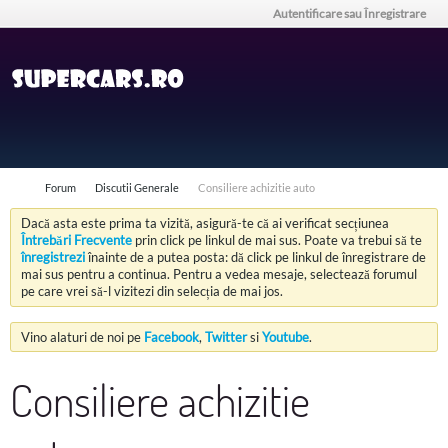
Autentificare sau Înregistrare
Forum
Discutii Generale
Consiliere achizitie auto
Dacă asta este prima ta vizită, asigură-te că ai verificat secțiunea
Întrebări Frecvente
prin click pe linkul de mai sus. Poate va trebui să te
înregistrezi
înainte de a putea posta: dă click pe linkul de înregistrare de
mai sus pentru a continua. Pentru a vedea mesaje, selectează forumul
pe care vrei să-l vizitezi din selecția de mai jos.
Vino alaturi de noi pe
Facebook
,
Twitter
si
Youtube
.
Consiliere achizitie