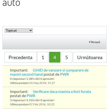
auto
Filtrează
Precedenta
1
4
5
Următoarea
Important:
GHID de vanzare si cumparare de
masini second hand
postat de
PWR
0 răspunsuri
1.285 citiri
0 aprecieri
Ultima postare
24.May.2018, 15:27
Important:
Verificare daca masina a fost furata
postat de
PWR
3 răspunsuri
3.310 citiri
0 aprecieri
Ultima postare
07.Feb.2016, 10:23