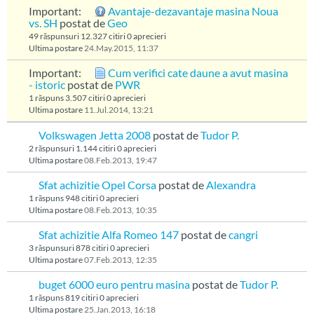
Important:
Avantaje-dezavantaje masina Noua
vs. SH
postat de
Geo
49 răspunsuri
12.327 citiri
0 aprecieri
Ultima postare
24.May.2015, 11:37
Important:
Cum verifici cate daune a avut masina
- istoric
postat de
PWR
1 răspuns
3.507 citiri
0 aprecieri
Ultima postare
11.Jul.2014, 13:21
Volkswagen Jetta 2008
postat de
Tudor P.
2 răspunsuri
1.144 citiri
0 aprecieri
Ultima postare
08.Feb.2013, 19:47
Sfat achizitie Opel Corsa
postat de
Alexandra
1 răspuns
948 citiri
0 aprecieri
Ultima postare
08.Feb.2013, 10:35
Sfat achizitie Alfa Romeo 147
postat de
cangri
3 răspunsuri
878 citiri
0 aprecieri
Ultima postare
07.Feb.2013, 12:35
buget 6000 euro pentru masina
postat de
Tudor P.
1 răspuns
819 citiri
0 aprecieri
Ultima postare
25.Jan.2013, 16:18