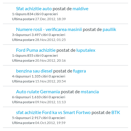
Sfat achizitie auto
postat de
maldive
1 răspuns
834 citiri
0 aprecieri
Ultima postare
27.Dec.2012, 18:39
Numere rosii - verificarea masinii
postat de
paullik
3 răspunsuri
3.497 citiri
0 aprecieri
Ultima postare
28.Nov.2012, 01:25
Ford Puma achizitie
postat de
luputalex
1 răspuns
855 citiri
0 aprecieri
Ultima postare
20.Nov.2012, 20:16
benzina sau diesel
postat de
fugera
4 răspunsuri
1.335 citiri
0 aprecieri
Ultima postare
15.Nov.2012, 20:54
Auto rulate Germania
postat de
mstancia
6 răspunsuri
1.610 citiri
0 aprecieri
Ultima postare
09.Nov.2012, 11:13
sfat achizitie Ford ka vs Smart Fortwo
postat de
BTK
5 răspunsuri
2.917 citiri
0 aprecieri
Ultima postare
04.Oct.2012, 19:59