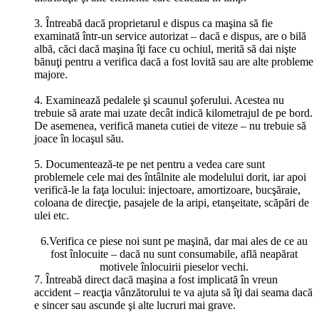
3. Întreabă dacă proprietarul e dispus ca maşina să fie
examinată într-un service autorizat – dacă e dispus, are o bilă
albă, căci dacă maşina îţi face cu ochiul, merită să dai nişte
bănuţi pentru a verifica dacă a fost lovită sau are alte probleme
majore.
4. Examinează pedalele şi scaunul şoferului. Acestea nu
trebuie să arate mai uzate decât indică kilometrajul de pe bord.
De asemenea, verifică maneta cutiei de viteze – nu trebuie să
joace în locaşul său.
5. Documentează-te pe net pentru a vedea care sunt
problemele cele mai des întâlnite ale modelului dorit, iar apoi
verifică-le la faţa locului: injectoare, amortizoare, bucşăraie,
coloana de direcţie, pasajele de la aripi, etanşeitate, scăpări de
ulei etc.
6.
Verifica ce piese noi sunt pe maşină
, dar mai ales
de ce
au
fost înlocuite – dacă nu sunt consumabile, află neapărat
motivele înlocuirii pieselor vechi.
7. Întreabă direct dacă maşina a fost implicată în vreun
accident – reacţia vânzătorului te va ajuta să îţi dai seama dacă
e sincer sau ascunde şi alte lucruri mai grave.