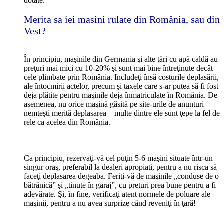
dotate.
Merita sa iei masini rulate din România, sau din
Vest?
În principiu, maşinile din Germania şi alte ţări cu apă caldă au
preţuri mai mici cu 10-20% şi sunt mai bine întreţinute decât
cele plimbate prin România. Includeţi însă costurile deplasării,
ale întocmirii actelor, precum şi taxele care s-ar putea să fi fost
deja plătite pentru maşinile deja înmatriculate în România. De
asemenea, nu orice maşină găsită pe site-urile de anunţuri
nemţeşti merită deplasarea – multe dintre ele sunt ţepe la fel de
rele ca acelea din România.
Ca principiu, rezervaţi-vă cel puţin 5-6 maşini situate într-un
singur oraş, preferabil la dealeri apropiaţi, pentru a nu risca să
faceţi deplasarea degeaba. Feriţi-vă de maşinile „conduse de o
bătrânică” şi „ţinute în garaj”, cu preţuri prea bune pentru a fi
adevărate. Şi, în fine, verificaţi atent normele de poluare ale
maşinii, pentru a nu avea surprize când reveniţi în ţară!