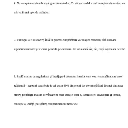
4. Nu cumpăra modele de nişă, greu de revândut. Cu cât un model e mai cumpărat de români, cu
atât va fi mai uşor de revândut.
5. Tuningul o fi distractiv, însă în general cumpărătorii vor maşina standard, fără eleroane
supradimensionate şi stickere penibile pe caroserie. Iar folia arată rău, rău, după câţiva ani de zile!
6. Spală maşina cu regularitate şi îngrijeşte-i vopseaua imediat cum vezi vreun găinaţ sau vreo
zgârietură – aspectul contribuie la cel puţin 30% din preţul dat de cumpărător! Tocmai din acest
motiv, pregăteşte maşina de vânzare cu mare atenţie: spal-o, lustruieşte-i anvelopele şi jantele,
ceruieşte-o, curăţă (nu spăla!) compartimentul motor etc.