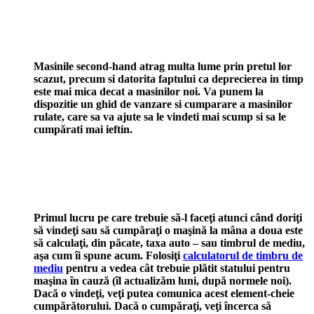
Masinile second-hand atrag multa lume prin pretul lor
scazut, precum si datorita faptului ca deprecierea in timp
este mai mica decat a masinilor noi. Va punem la
dispozitie un ghid de vanzare si cumparare a masinilor
rulate, care sa va ajute sa le vindeti mai scump si sa le
cumpărati mai ieftin.
Primul lucru pe care trebuie să-l faceţi atunci când doriţi
să vindeţi sau să cumpăraţi o maşină la mâna a doua este
să calculaţi, din păcate, taxa auto – sau timbrul de mediu,
aşa cum îi spune acum. Folosiţi
calculatorul de timbru de
mediu
pentru a vedea cât trebuie plătit statului pentru
maşina în cauză (îl actualizăm luni, după normele noi).
Dacă o vindeţi, veţi putea comunica acest element-cheie
cumpărătorului. Dacă o cumpăraţi, veţi încerca să