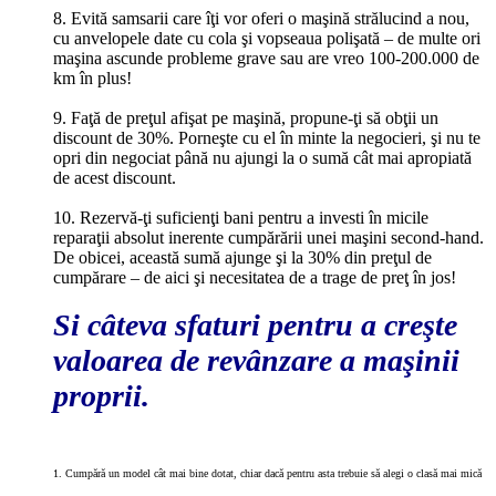
8. Evită samsarii care îţi vor oferi o maşină strălucind a nou,
cu anvelopele date cu cola şi vopseaua polişată – de multe ori
maşina ascunde probleme grave sau are vreo 100-200.000 de
km în plus!
9. Faţă de preţul afişat pe maşină, propune-ţi să obţii un
discount de 30%. Porneşte cu el în minte la negocieri, şi nu te
opri din negociat până nu ajungi la o sumă cât mai apropiată
de acest discount.
10. Rezervă-ţi suficienţi bani pentru a investi în micile
reparaţii absolut inerente cumpărării unei maşini second-hand.
De obicei, această sumă ajunge şi la 30% din preţul de
cumpărare – de aici şi necesitatea de a trage de preţ în jos!
Si
câteva sfaturi pentru a creşte
valoarea de revânzare a maşinii
proprii.
1. Cumpără un model cât mai bine dotat, chiar dacă pentru asta trebuie să alegi o clasă mai mică