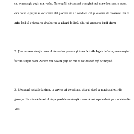
sau o generaţie puţin mai veche. Nu te grăbi să cumperi o maşină mai mare doar pentru statut,
căci dotările puţine îi vor scădea atât plăcerea de a o conduce, cât şi valoarea de revânzare. Nu te
agita însă să o dotezi cu absolut tot ce găseşti în listă, căci vei arunca cu banii aiurea.
2. Ţine cu mare atenţie carnetul de service, precum şi toate facturile legate de întreţinerea maşinii,
într-un singur dosar. Acestea vor dovedi grija de care ai dat dovadă faţă de maşină.
3. Efectuează reviziile la timp, la service-uri de calitate, chiar şi după ce maşina a ieşit din
garanţie. Nu uita că dezastrul de pe şoselele româneşti o uzează mai repede decât pe modelele din
Vest.