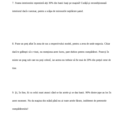
7. Starea interiorului reprezintă alţi 30% din banii luaţi pe maşină! Curăţă şi recondiţionează
interiorul dacă e necesar, pentru a scăpa de mirosurile neplăcute şamd.
8. Pune un preţ aflat în zona de sus a respectivului model, pentru a avea de unde negocia. Chiar
dacă te grăbeşti să o vinzi, nu menţiona acest lucru, pare dubios pentru cumpărători. Pune-ţi în
minte un prag sub care nu poţi coborî, iar acesta nu trebuie să fie mai de 20% din preţul cerut de
tine.
9. Şi, în fine, fii cu ochii mari atunci când se fac actele şi se dau banii. 90% dintre ţepe au loc în
acest moment. Nu da maşina din mână până nu ai toate actele făcute, indiferent de pretextele
cumpărătorului!