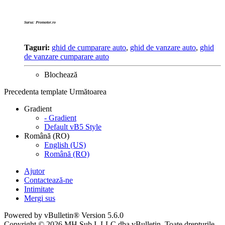
Sursa: Promotor.ro
Taguri:
ghid de cumparare auto
,
ghid de vanzare auto
,
ghid
de vanzare cumparare auto
Blochează
Precedenta
template
Următoarea
Gradient
- Gradient
Default vB5 Style
Română (RO)
English (US)
Română (RO)
Ajutor
Contactează-ne
Intimitate
Mergi sus
Powered by vBulletin® Version 5.6.0
Copyright © 2026 MH Sub I, LLC dba vBulletin. Toate drepturile