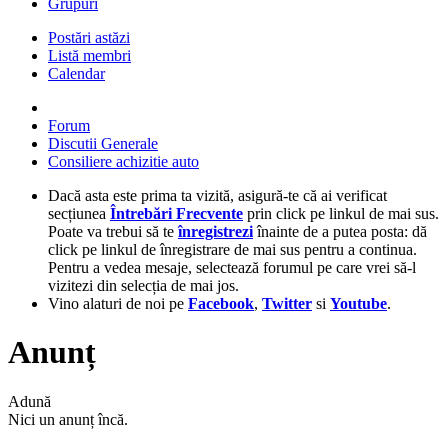
Grupuri
Postări astăzi
Listă membri
Calendar
Forum
Discutii Generale
Consiliere achizitie auto
Dacă asta este prima ta vizită, asigură-te că ai verificat
secțiunea
Întrebări Frecvente
prin click pe linkul de mai sus.
Poate va trebui să te
înregistrezi
înainte de a putea posta: dă
click pe linkul de înregistrare de mai sus pentru a continua.
Pentru a vedea mesaje, selectează forumul pe care vrei să-l
vizitezi din selecția de mai jos.
Vino alaturi de noi pe
Facebook
,
Twitter
si
Youtube
.
Anunț
Adună
Nici un anunț încă.