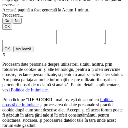
rezervate.
Această pagină a fost generată la Acum 1 minut.
Procesare...
Da
Nu
OK
OK
Anulează
X
Procesăm date personale despre utilizatorii sitului nostru, prin
folosirea de cookie-uri și alte tehnologii, pentru a-ți oferi serviciile
noastre, reclame personalizate, și pentru a analiza activitatea sitului.
Am putea partaja anumite informații despre utilizatorii noștri cu
partenerii noștri de reclamă și analiză. Pentru detalii suplimentare,
vezi
Politica de Intimitate
.
Prin click pe "
DE ACORD
" mai jos, ești de acord cu
Politica
noastră de Intimitate
și procesarea de date personale și practici
cookie după cum sunt descrise aici. Accepți și că acest forum poate
fi găzduit în afara țării tale și îți oferi consimțământul pentru
colectarea, stocarea, și procesarea datelor tale în țara unde acest
forum este găzduit.