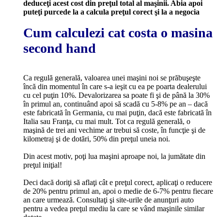
deduceţi acest cost din preţul total al maşinii. Abia apoi
puteţi purcede la a calcula preţul corect şi la a negocia
Cum calculezi cat costa o masina
second hand
Ca regulă generală, valoarea unei maşini noi se prăbuşeşte
încă din momentul în care s-a ieşit cu ea pe poarta dealerului
cu cel puţin 10%. Devalorizarea sa poate fi şi de până la 30%
în primul an, continuând apoi să scadă cu 5-8% pe an – dacă
este fabricată în Germania, cu mai puţin, dacă este fabricată în
Italia sau Franţa, cu mai mult. Tot ca regulă generală, o
maşină de trei ani vechime ar trebui să coste, în funcţie şi de
kilometraj şi de dotări, 50% din preţul uneia noi.
Din acest motiv, poţi lua maşini aproape noi, la jumătate din
preţul iniţial!
Deci dacă doriţi să aflaţi cât e preţul corect, aplicaţi o reducere
de 20% pentru primul an, apoi o medie de 6-7% pentru fiecare
an care urmează. Consultaţi şi site-urile de anunţuri auto
pentru a vedea preţul mediu la care se vând maşinile similar