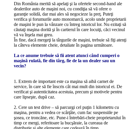
Din România merită să apelaţi şi la ofertele second-hand ale
dealerilor auto de maşini noi, cu condiţia să vă ofere o
garanţie solidă, dar mai ales să negocieze la preţ. Puteţi
verifica şi forumurile auto monomarcă, acolo unde proprietarii
de maşini le pun la vânzare cu întreg istoricul lor. Nu ezitaţi să
căutaţi maşina dorită şi în cartierul în care locuiţi, căci vecinul
vă va înşela mai greu.
În fine, dacă mergeţi la târgurile de maşini, trebuie să fiţi atenţi
la câteva elemente cheie, detaliate în pagina următoare.
La ce anume trebuie să fii atent atunci când cumperi o
maşină rulată, fie din târg, fie de la un dealer sau un
vecin?
1. Extrem de important este ca maşina să aibă carnet de
service, în care să fie înscris cât mai mult din istoricul ei. De
verificat şi autenticitatea acestuia, precum şi motivele pentru
care lipseşte, după caz.
2. Cere un test drive – să parcurgi cel puţin 1 kilometru cu
maşina, pentru a vedea ce scârţâie, cum fac suspensiile pe
şosea, ce troncăne, etc. Pune-i întrebări-cheie proprietarului în
timp ce mergi, referitoare la bucşăraie, la cureaua de
distribuţie şi alte elemente care cedează în timp.