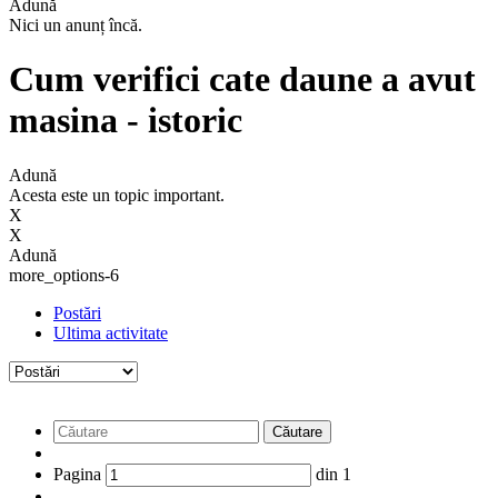
Adună
Nici un anunț încă.
Cum verifici cate daune a avut
masina - istoric
Adună
Acesta este un topic important.
X
X
Adună
more_options-6
Postări
Ultima activitate
Căutare
Pagina
din
1