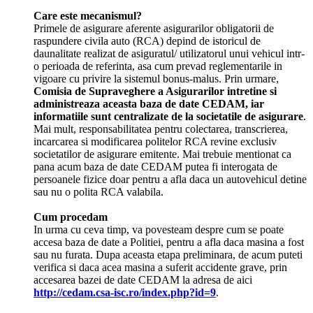
Care este mecanismul?
Primele de asigurare aferente asigurarilor obligatorii de
raspundere civila auto (RCA) depind de istoricul de
daunalitate realizat de asiguratul/ utilizatorul unui vehicul intr-
o perioada de referinta, asa cum prevad reglementarile in
vigoare cu privire la sistemul bonus-malus. Prin urmare,
Comisia de Supraveghere a Asigurarilor intretine si
administreaza aceasta baza de date CEDAM, iar
informatiile sunt centralizate de la societatile de asigurare
.
Mai mult, responsabilitatea pentru colectarea, transcrierea,
incarcarea si modificarea politelor RCA revine exclusiv
societatilor de asigurare emitente. Mai trebuie mentionat ca
pana acum baza de date CEDAM putea fi interogata de
persoanele fizice doar pentru a afla daca un autovehicul detine
sau nu o polita RCA valabila.
Cum procedam
In urma cu ceva timp, va povesteam despre cum se poate
accesa baza de date a Politiei, pentru a afla daca masina a fost
sau nu furata. Dupa aceasta etapa preliminara, de acum puteti
verifica si daca acea masina a suferit accidente grave, prin
accesarea bazei de date CEDAM la adresa de aici
http://cedam.csa-isc.ro/index.php?id=9
.