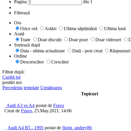
Pagina
din
1
Filtrează
Ora
Orice oră
Astăzi
Ultima săptămână
Ultima lună
Arată
Toate
Doar discuții
Doar poze
Doar videouri
D
Sortează după
Data - ultima actualizare
Dată - post creat
Răspunsuri
Ordine
Descrescător
Crescător
Filtrat după:
Curăță tot
postări noi
Precedenta
template
Următoarea
Topicuri
Audi A3 vs A4
postat de
Fravo
Creat de
Fravo
,
25.May.2021, 14:06
Audi A4 B5 - 1995
postat de
florin_andrey86