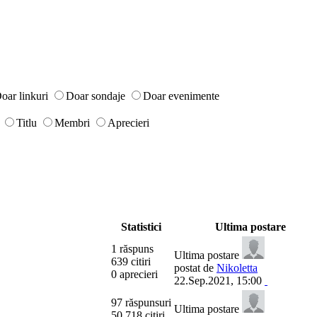
oar linkuri
Doar sondaje
Doar evenimente
Titlu
Membri
Aprecieri
Statistici
Ultima postare
1 răspuns
Ultima postare
639 citiri
postat de
Nikoletta
0 aprecieri
22.Sep.2021, 15:00
97 răspunsuri
Ultima postare
50.718 citiri