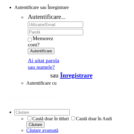
Autentificare sau Înregistrare
Autentificare...
Memorez
cont?
Autentificare
Ai uitat parola
sau numele?
sau
Înregistrare
Autentificare cu
Caută doar în titluri
Caută doar în Audi
Căutare
Căutare avansată