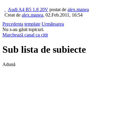
Audi A4 B5 1.8 20V
postat de
alex.manea
Creat de
alex.manea
,
02.Feb.2011, 16:54
Precedenta
template
Următoarea
Nu s-au găsit topicuri.
Marchează canal ca citit
Sub lista de subiecte
Adună