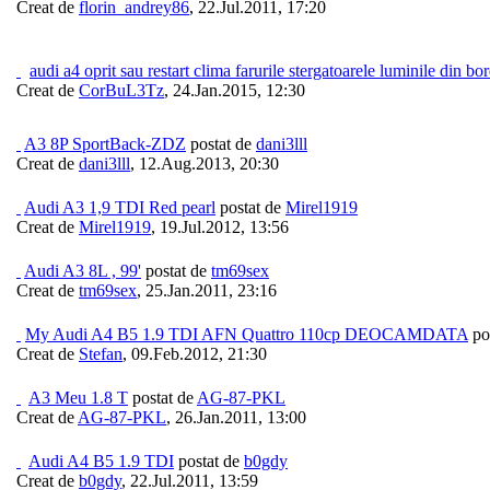
Creat de
florin_andrey86
,
22.Jul.2011, 17:20
audi a4 oprit sau restart clima farurile stergatoarele luminile din bo
Creat de
CorBuL3Tz
,
24.Jan.2015, 12:30
A3 8P SportBack-ZDZ
postat de
dani3lll
Creat de
dani3lll
,
12.Aug.2013, 20:30
Audi A3 1,9 TDI Red pearl
postat de
Mirel1919
Creat de
Mirel1919
,
19.Jul.2012, 13:56
Audi A3 8L , 99'
postat de
tm69sex
Creat de
tm69sex
,
25.Jan.2011, 23:16
My Audi A4 B5 1.9 TDI AFN Quattro 110cp DEOCAMDATA
po
Creat de
Stefan
,
09.Feb.2012, 21:30
A3 Meu 1.8 T
postat de
AG-87-PKL
Creat de
AG-87-PKL
,
26.Jan.2011, 13:00
Audi A4 B5 1.9 TDI
postat de
b0gdy
Creat de
b0gdy
,
22.Jul.2011, 13:59