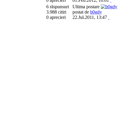
0 aprecieri
01.Feb.2012, 10:01
6 răspunsuri
Ultima postare
3.988 citiri
postat de
b0gdy
0 aprecieri
22.Jul.2011, 13:47