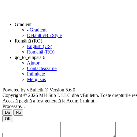
Gradient
- Gradient
Default vB5 Style
Română (RO)
English (US)
Română (RO)
go_to_ellipsis-6
Ajutor
Contactează-ne
Intimitate
Mergi sus
Powered by vBulletin® Version 5.6.0
Copyright © 2026 MH Sub I, LLC dba vBulletin. Toate drepturile rez
Această pagină a fost generată la Acum 1 minut.
Procesare...
Da
Nu
OK