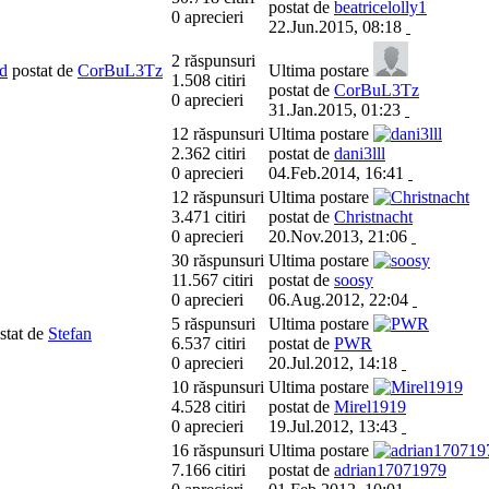
postat de
beatricelolly1
0 aprecieri
22.Jun.2015, 08:18
2 răspunsuri
rd
postat de
CorBuL3Tz
Ultima postare
1.508 citiri
postat de
CorBuL3Tz
0 aprecieri
31.Jan.2015, 01:23
12 răspunsuri
Ultima postare
2.362 citiri
postat de
dani3lll
0 aprecieri
04.Feb.2014, 16:41
12 răspunsuri
Ultima postare
3.471 citiri
postat de
Christnacht
0 aprecieri
20.Nov.2013, 21:06
30 răspunsuri
Ultima postare
11.567 citiri
postat de
soosy
0 aprecieri
06.Aug.2012, 22:04
5 răspunsuri
Ultima postare
stat de
Stefan
6.537 citiri
postat de
PWR
0 aprecieri
20.Jul.2012, 14:18
10 răspunsuri
Ultima postare
4.528 citiri
postat de
Mirel1919
0 aprecieri
19.Jul.2012, 13:43
16 răspunsuri
Ultima postare
7.166 citiri
postat de
adrian17071979