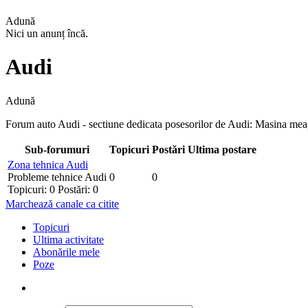
Adună
Nici un anunț încă.
Audi
Adună
Forum auto Audi - sectiune dedicata posesorilor de Audi: Masina mea
Sub-forumuri
Topicuri
Postări
Ultima postare
Zona tehnica Audi
Probleme tehnice Audi
0
0
Topicuri: 0 Postări: 0
Marchează canale ca citite
Topicuri
Ultima activitate
Abonările mele
Poze