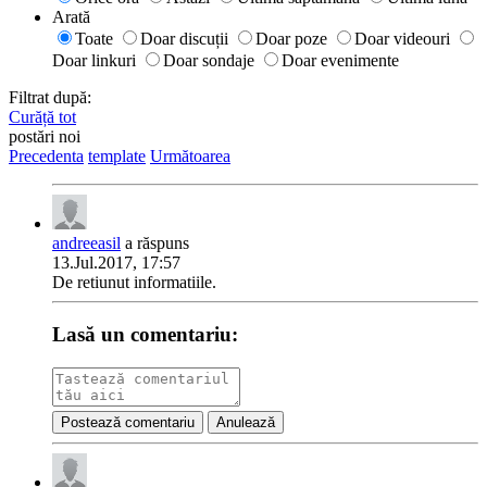
Arată
Toate
Doar discuții
Doar poze
Doar videouri
Doar linkuri
Doar sondaje
Doar evenimente
Filtrat după:
Curăță tot
postări noi
Precedenta
template
Următoarea
andreeasil
a răspuns
13.Jul.2017, 17:57
De retiunut informatiile.
Lasă un comentariu:
Postează comentariu
Anulează