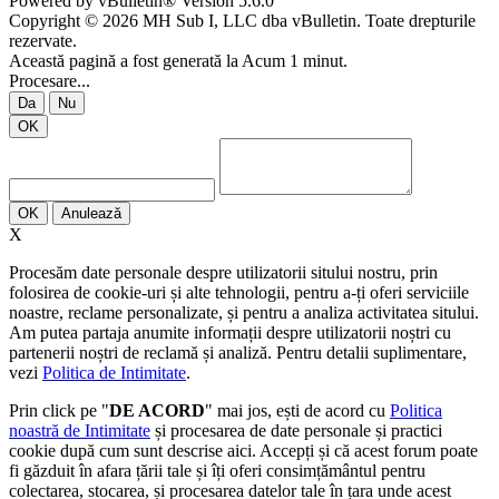
Powered by vBulletin® Version 5.6.0
Copyright © 2026 MH Sub I, LLC dba vBulletin. Toate drepturile
rezervate.
Această pagină a fost generată la Acum 1 minut.
Procesare...
Da
Nu
OK
OK
Anulează
X
Procesăm date personale despre utilizatorii sitului nostru, prin
folosirea de cookie-uri și alte tehnologii, pentru a-ți oferi serviciile
noastre, reclame personalizate, și pentru a analiza activitatea sitului.
Am putea partaja anumite informații despre utilizatorii noștri cu
partenerii noștri de reclamă și analiză. Pentru detalii suplimentare,
vezi
Politica de Intimitate
.
Prin click pe "
DE ACORD
" mai jos, ești de acord cu
Politica
noastră de Intimitate
și procesarea de date personale și practici
cookie după cum sunt descrise aici. Accepți și că acest forum poate
fi găzduit în afara țării tale și îți oferi consimțământul pentru
colectarea, stocarea, și procesarea datelor tale în țara unde acest