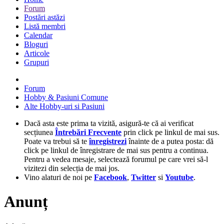
Forum
Postări astăzi
Listă membri
Calendar
Bloguri
Articole
Grupuri
Forum
Hobby & Pasiuni Comune
Alte Hobby-uri si Pasiuni
Dacă asta este prima ta vizită, asigură-te că ai verificat
secțiunea
Întrebări Frecvente
prin click pe linkul de mai sus.
Poate va trebui să te
înregistrezi
înainte de a putea posta: dă
click pe linkul de înregistrare de mai sus pentru a continua.
Pentru a vedea mesaje, selectează forumul pe care vrei să-l
vizitezi din selecția de mai jos.
Vino alaturi de noi pe
Facebook
,
Twitter
si
Youtube
.
Anunț