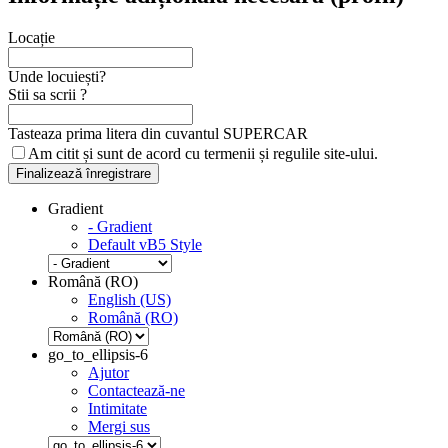
Locație
Unde locuiești?
Stii sa scrii ?
Tasteaza prima litera din cuvantul SUPERCAR
Am citit și sunt de acord cu
termenii și regulile
site-ului.
Finalizează înregistrare
Gradient
- Gradient
Default vB5 Style
Română (RO)
English (US)
Română (RO)
go_to_ellipsis-6
Ajutor
Contactează-ne
Intimitate
Mergi sus