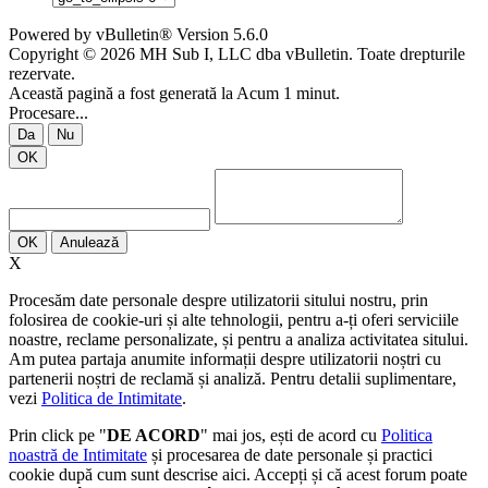
Powered by vBulletin® Version 5.6.0
Copyright © 2026 MH Sub I, LLC dba vBulletin. Toate drepturile
rezervate.
Această pagină a fost generată la Acum 1 minut.
Procesare...
Da
Nu
OK
OK
Anulează
X
Procesăm date personale despre utilizatorii sitului nostru, prin
folosirea de cookie-uri și alte tehnologii, pentru a-ți oferi serviciile
noastre, reclame personalizate, și pentru a analiza activitatea sitului.
Am putea partaja anumite informații despre utilizatorii noștri cu
partenerii noștri de reclamă și analiză. Pentru detalii suplimentare,
vezi
Politica de Intimitate
.
Prin click pe "
DE ACORD
" mai jos, ești de acord cu
Politica
noastră de Intimitate
și procesarea de date personale și practici
cookie după cum sunt descrise aici. Accepți și că acest forum poate