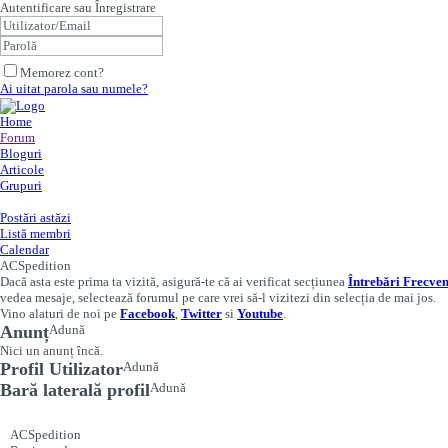
Autentificare sau Înregistrare
Memorez cont?
Ai uitat parola sau numele?
Home
Forum
Bloguri
Articole
Grupuri
Postări astăzi
Listă membri
Calendar
ACSpedition
Dacă asta este prima ta vizită, asigură-te că ai verificat secțiunea
Întrebări Frecven
vedea mesaje, selectează forumul pe care vrei să-l vizitezi din selecția de mai jos.
Vino alaturi de noi pe
Facebook
,
Twitter
si
Youtube
.
Anunț
Adună
Nici un anunț încă.
Profil Utilizator
Adună
Bară laterală profil
Adună
ACSpedition