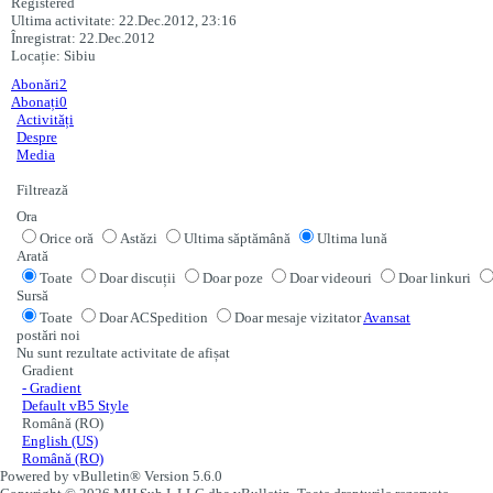
Registered
Ultima activitate: 22.Dec.2012, 23:16
Înregistrat: 22.Dec.2012
Locație: Sibiu
Abonări
2
Abonați
0
Activități
Despre
Media
Filtrează
Ora
Orice oră
Astăzi
Ultima săptămână
Ultima lună
Arată
Toate
Doar discuții
Doar poze
Doar videouri
Doar linkuri
Sursă
Toate
Doar ACSpedition
Doar mesaje vizitator
Avansat
postări noi
Nu sunt rezultate activitate de afișat
Gradient
- Gradient
Default vB5 Style
Română (RO)
English (US)
Română (RO)
Powered by vBulletin® Version 5.6.0