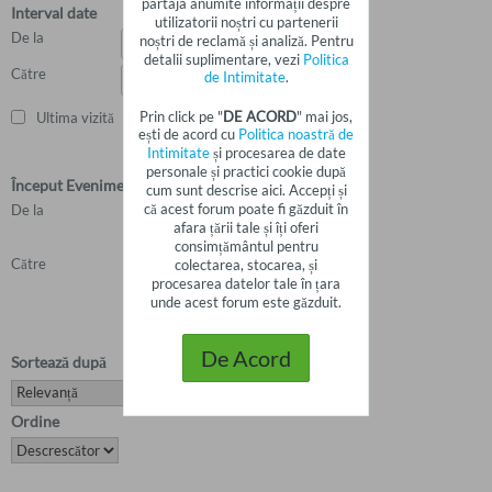
partaja anumite informații despre
Interval date
utilizatorii noștri cu partenerii
De la
noștri de reclamă și analiză. Pentru
detalii suplimentare, vezi
Politica
Către
de Intimitate
.
Prin click pe "
DE ACORD
" mai jos,
Ultima vizită
ești de acord cu
Politica noastră de
Intimitate
și procesarea de date
personale și practici cookie după
Început Eveniment
cum sunt descrise aici. Accepți și
că acest forum poate fi găzduit în
De la
afara țării tale și îți oferi
consimțământul pentru
Către
colectarea, stocarea, și
procesarea datelor tale în țara
unde acest forum este găzduit.
De Acord
Sortează după
Ordine