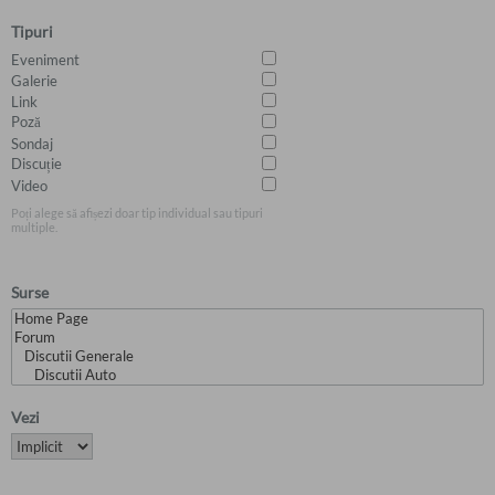
Tipuri
Eveniment
Galerie
Link
Poză
Sondaj
Discuție
Video
Poți alege să afișezi doar tip individual sau tipuri
multiple.
Surse
Vezi