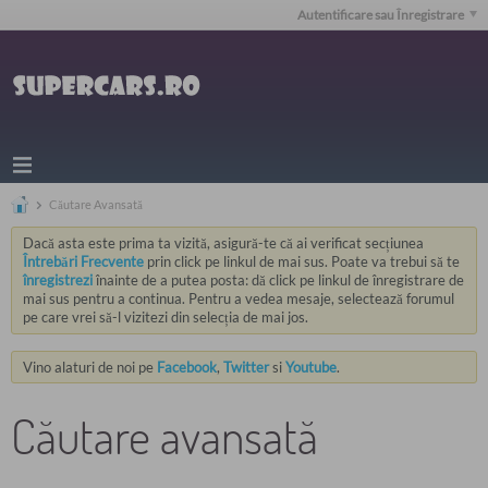
Autentificare sau Înregistrare
Căutare Avansată
Dacă asta este prima ta vizită, asigură-te că ai verificat secțiunea
Întrebări Frecvente
prin click pe linkul de mai sus. Poate va trebui să te
înregistrezi
înainte de a putea posta: dă click pe linkul de înregistrare de
mai sus pentru a continua. Pentru a vedea mesaje, selectează forumul
pe care vrei să-l vizitezi din selecția de mai jos.
Vino alaturi de noi pe
Facebook
,
Twitter
si
Youtube
.
Căutare avansată