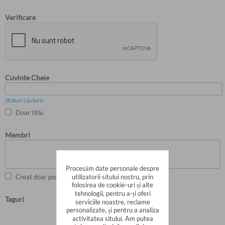
Verificare
Cuvinte Cheie
Sfaturi căutare
Doar titlu
Membri
Procesăm date personale despre
utilizatorii sitului nostru, prin
Creat doar postări
folosirea de cookie-uri și alte
tehnologii, pentru a-ți oferi
Taguri
serviciile noastre, reclame
personalizate, și pentru a analiza
activitatea sitului. Am putea