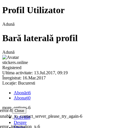
Profil Utilizator
Adună
Bară laterală profil
Adună
stickers.online
Registered
Ultima activitate: 13.Jul.2017, 09:19
Înregistrat: 16.Mar.2017
Locație: Bucuresti
Abonări
6
Abonați
0
more_options-6
error-6
Close
unable_to_contact_server_please_try_again-6
Activități
Despre
error_information_x-6
Media