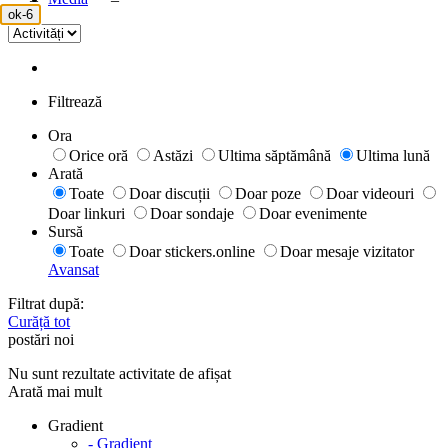
ok-6
Filtrează
Ora
Orice oră
Astăzi
Ultima săptămână
Ultima lună
Arată
Toate
Doar discuții
Doar poze
Doar videouri
Doar linkuri
Doar sondaje
Doar evenimente
Sursă
Toate
Doar stickers.online
Doar mesaje vizitator
Avansat
Filtrat după:
Curăță tot
postări noi
Nu sunt rezultate activitate de afișat
Arată mai mult
Gradient
- Gradient