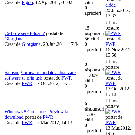
Creat de
Pigoo
,
12.Apr.2011, 01:02
citiri
aidda
0
20.Jan.2013,
aprecieri
17:37
Ultima
15
postare
Ce browsere folositi?
postat de
răspunsuri
Giorgiana
56 citiri
postat de
Creat de
Giorgiana
,
20.Jun.2011, 17:34
0
PWR
aprecieri
16.Nov.2012,
15:58
Ultima
0
postare
răspunsuri
Samsung firmware update actualizare
11.009
software tv prin usb
postat de
PWR
postat de
citiri
Creat de
PWR
,
17.Oct.2012, 15:13
PWR
0
17.Oct.2012,
aprecieri
15:13
Ultima
6
postare
răspunsuri
Windows 8 Consumer Preview la
1.287
download
postat de
PWR
postat de
citiri
Creat de
PWR
,
12.Mar.2012, 14:13
PWR
0
13.Mar.2012,
aprecieri
19:51