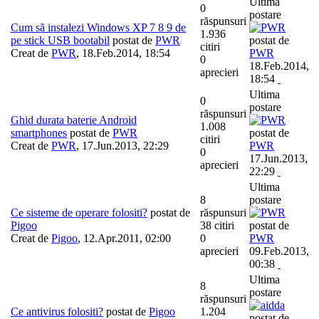
Ultima
0
postare
răspunsuri
Cum sã instalezi Windows XP 7 8 9 de
1.936
pe stick USB bootabil
postat de
PWR
postat de
citiri
Creat de
PWR
,
18.Feb.2014, 18:54
PWR
0
18.Feb.2014,
aprecieri
18:54
Ultima
0
postare
răspunsuri
Ghid durata baterie Android
1.008
smartphones
postat de
PWR
postat de
citiri
Creat de
PWR
,
17.Jun.2013, 22:29
PWR
0
17.Jun.2013,
aprecieri
22:29
Ultima
8
postare
Ce sisteme de operare folositi?
postat de
răspunsuri
Pigoo
38 citiri
postat de
Creat de
Pigoo
,
12.Apr.2011, 02:00
0
PWR
aprecieri
09.Feb.2013,
00:38
Ultima
8
postare
răspunsuri
Ce antivirus folositi?
postat de
Pigoo
1.204
postat de