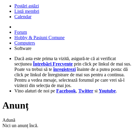
Postări astăzi
Listă membri
Calendar
Forum
Hobby & Pasiuni Comune
Computers
Software
Dacă asta este prima ta vizită, asigură-te că ai verificat
secțiunea
Întrebări Frecvente
prin click pe linkul de mai sus.
Poate va trebui să te
înregistrezi
înainte de a putea posta: dă
click pe linkul de înregistrare de mai sus pentru a continua.
Pentru a vedea mesaje, selectează forumul pe care vrei să-l
vizitezi din selecția de mai jos.
Vino alaturi de noi pe
Facebook
,
Twitter
si
Youtube
.
Anunț
Adună
Nici un anunț încă.