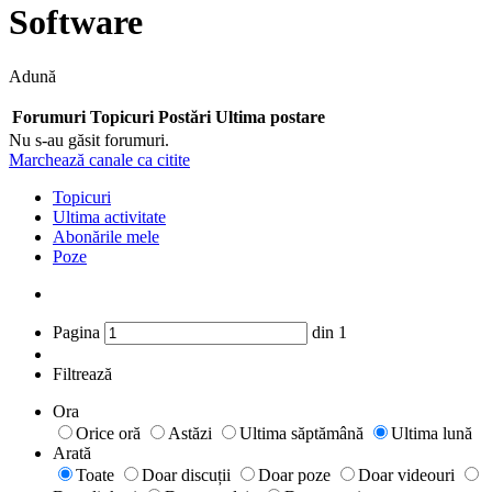
Software
Adună
Forumuri
Topicuri
Postări
Ultima postare
Nu s-au găsit forumuri.
Marchează canale ca citite
Topicuri
Ultima activitate
Abonările mele
Poze
Pagina
din
1
Filtrează
Ora
Orice oră
Astăzi
Ultima săptămână
Ultima lună
Arată
Toate
Doar discuții
Doar poze
Doar videouri