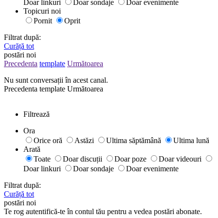
Doar linkuri
Doar sondaje
Doar evenimente
Topicuri noi
Pornit
Oprit
Filtrat după:
Curăță tot
postări noi
Precedenta
template
Următoarea
Nu sunt conversații în acest canal.
Precedenta
template
Următoarea
Filtrează
Ora
Orice oră
Astăzi
Ultima săptămână
Ultima lună
Arată
Toate
Doar discuții
Doar poze
Doar videouri
Doar linkuri
Doar sondaje
Doar evenimente
Filtrat după:
Curăță tot
postări noi
Te rog autentifică-te în contul tău pentru a vedea postări abonate.