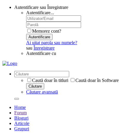
Autentificare sau Înregistrare
Autentificare...
Memorez cont?
Autentificare
Ai uitat parola sau numele?
sau
Înregistrare
Autentificare cu
Caută doar în titluri
Caută doar în Software
Căutare
Căutare avansată
Home
Forum
Bloguri
Articole
Grupuri