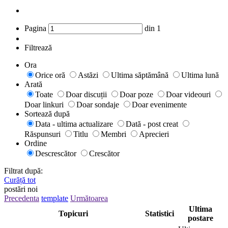
Pagina
din
1
Filtrează
Ora
Orice oră
Astăzi
Ultima săptămână
Ultima lună
Arată
Toate
Doar discuții
Doar poze
Doar videouri
Doar linkuri
Doar sondaje
Doar evenimente
Sortează după
Data - ultima actualizare
Dată - post creat
Răspunsuri
Titlu
Membri
Aprecieri
Ordine
Descrescător
Crescător
Filtrat după:
Curăță tot
postări noi
Precedenta
template
Următoarea
Ultima
Topicuri
Statistici
postare