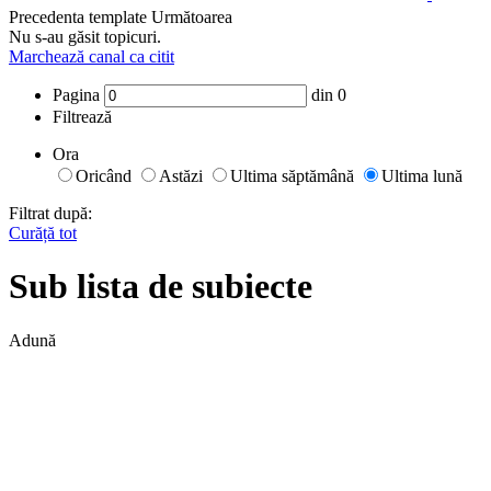
Precedenta
template
Următoarea
Nu s-au găsit topicuri.
Marchează canal ca citit
Pagina
din
0
Filtrează
Ora
Oricând
Astăzi
Ultima săptămână
Ultima lună
Filtrat după:
Curăță tot
Sub lista de subiecte
Adună