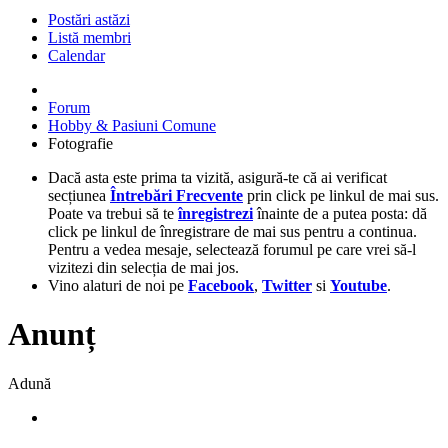
Postări astăzi
Listă membri
Calendar
Forum
Hobby & Pasiuni Comune
Fotografie
Dacă asta este prima ta vizită, asigură-te că ai verificat
secțiunea
Întrebări Frecvente
prin click pe linkul de mai sus.
Poate va trebui să te
înregistrezi
înainte de a putea posta: dă
click pe linkul de înregistrare de mai sus pentru a continua.
Pentru a vedea mesaje, selectează forumul pe care vrei să-l
vizitezi din selecția de mai jos.
Vino alaturi de noi pe
Facebook
,
Twitter
si
Youtube
.
Anunț
Adună