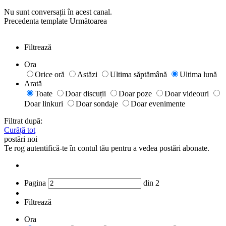
Nu sunt conversații în acest canal.
Precedenta
template
Următoarea
Filtrează
Ora
Orice oră
Astăzi
Ultima săptămână
Ultima lună
Arată
Toate
Doar discuții
Doar poze
Doar videouri
Doar linkuri
Doar sondaje
Doar evenimente
Filtrat după:
Curăță tot
postări noi
Te rog autentifică-te în contul tău pentru a vedea postări abonate.
Pagina
din
2
Filtrează
Ora