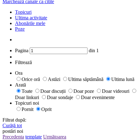
Marchează canale ca citite
Topicuri
Ultima activitate
Abonările mele
Poze
Pagina
din
1
Filtrează
Ora
Orice oră
Astăzi
Ultima săptămână
Ultima lună
Arată
Toate
Doar discuții
Doar poze
Doar videouri
Doar linkuri
Doar sondaje
Doar evenimente
Topicuri noi
Pornit
Oprit
Filtrat după:
Curăță tot
postări noi
Precedenta
template
Următoarea