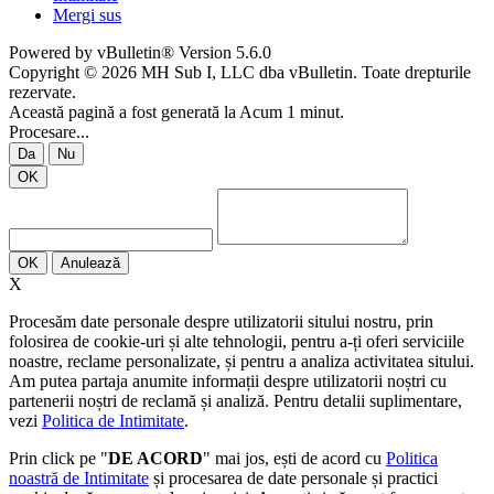
Mergi sus
Powered by vBulletin® Version 5.6.0
Copyright © 2026 MH Sub I, LLC dba vBulletin. Toate drepturile
rezervate.
Această pagină a fost generată la Acum 1 minut.
Procesare...
Da
Nu
OK
OK
Anulează
X
Procesăm date personale despre utilizatorii sitului nostru, prin
folosirea de cookie-uri și alte tehnologii, pentru a-ți oferi serviciile
noastre, reclame personalizate, și pentru a analiza activitatea sitului.
Am putea partaja anumite informații despre utilizatorii noștri cu
partenerii noștri de reclamă și analiză. Pentru detalii suplimentare,
vezi
Politica de Intimitate
.
Prin click pe "
DE ACORD
" mai jos, ești de acord cu
Politica
noastră de Intimitate
și procesarea de date personale și practici