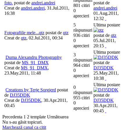
răspunsuri
foto.
postat de
andrei.andrei
postat de
801 citiri
Creat de
andrei.andrei
,
31.Jul.2011,
andrei.andrei
0
16:38
01.Aug.2011,
aprecieri
12:32
5
Ultima postare
răspunsuri
Fotografiile mele...qtz
postat de
qtz
936 citiri
postat de
qtz
Creat de
qtz
,
02.Jul.2011, 00:34
0
05.Jul.2011,
aprecieri
20:15
Ultima postare
3
Duma Alexandru Photography
răspunsuri
postat de
MS_91_DMX
postat de
964 citiri
Creat de
MS_91_DMX
,
DJ35DDK
0
23.May.2011, 11:48
25.May.2011,
aprecieri
10:38
Ultima postare
0
Creations by Terje Sorgjerd
postat
răspunsuri
de
DJ35DDK
postat de
955 citiri
Creat de
DJ35DDK
,
30.Apr.2011,
DJ35DDK
0
00:45
30.Apr.2011,
aprecieri
00:45
Precedenta
1
2
template
Următoarea
Nu s-au găsit topicuri.
Marchează canal ca citit