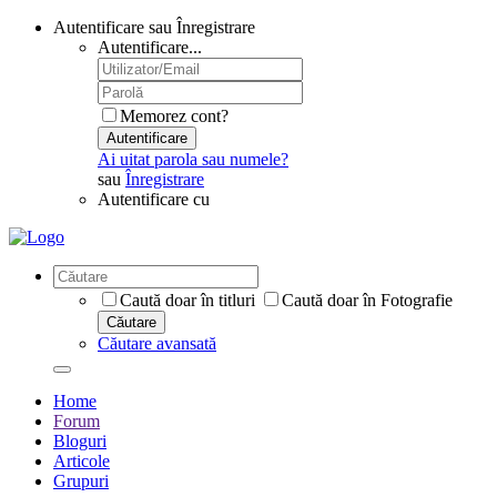
Autentificare sau Înregistrare
Autentificare...
Memorez cont?
Autentificare
Ai uitat parola sau numele?
sau
Înregistrare
Autentificare cu
Caută doar în titluri
Caută doar în Fotografie
Căutare
Căutare avansată
Home
Forum
Bloguri
Articole
Grupuri