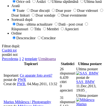
Orice oră
Astăzi
Ultima săptămână
Ultima lună
Arată
Toate
Doar discuții
Doar poze
Doar videouri
Doar linkuri
Doar sondaje
Doar evenimente
Sortează după
Data - ultima actualizare
Dată - post creat
Răspunsuri
Titlu
Membri
Aprecieri
Ordine
Descrescător
Crescător
Filtrat după:
Curăță tot
postări noi
Precedenta
1
2
template
Următoarea
Topicuri
Statistici
Ultima postare
26
Ultima postare
răspunsuri
Important:
Ce aparate foto aveti?
6.439
postat de
postat de
PWR
citiri
SAS_BMW
Creat de
PWR
,
04.May.2011, 13:32
0
11.Dec.2013,
aprecieri
19:05
Ultima postare
31
Marius Mihãescu | Photography
răspunsuri