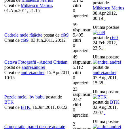
postat de
Mihãescu Marius
5.142
postat de
Creat de
Mihãescu Marius
,
citiri
Mihãescu Marius
01.Apr.2011, 21:15
0
08.Apr.2012,
aprecieri
00:19
59
Ultima postare
răspunsuri
Cadrele mele rãtãcite
postat de
c6t9
5.405
postat de
c6t9
Creat de
c6t9
,
03.Jun.2011, 20:12
citiri
24.Feb.2012,
0
23:51
aprecieri
49
Ultima postare
Cateva Fotografii - Andrei Cristian
răspunsuri
postat de
andrei.andrei
5.112
postat de
Creat de
andrei.andrei
,
15.Apr.2011,
citiri
andrei.andrei
10:15
0
07.Aug.2011,
aprecieri
15:38
23
Ultima postare
răspunsuri
Pozele mele...by bubu
postat de
2.921
BTK
postat de
BTK
citiri
Creat de
BTK
,
16.Jun.2011, 00:22
02.Aug.2011,
0
23:07
aprecieri
Ultima postare
2
Comparatie, pareri despre aparate