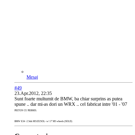
Mesaj
#49
23.Apr.2012, 22:35
Sunt foarte multumit de BMW, ba chiar surprins as putea
spune .. dar mi-as dori un WRX .. cel fabricat intre '01 - '07
P
IETON CU PERMIS.
BMW E34 -2.5tds M51D25OL- w/ 17' M5 wheels (SOLD
)