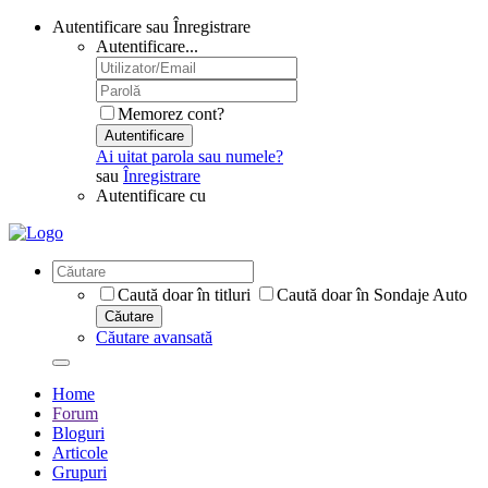
Autentificare sau Înregistrare
Autentificare...
Memorez cont?
Autentificare
Ai uitat parola sau numele?
sau
Înregistrare
Autentificare cu
Caută doar în titluri
Caută doar în Sondaje Auto
Căutare
Căutare avansată
Home
Forum
Bloguri
Articole
Grupuri