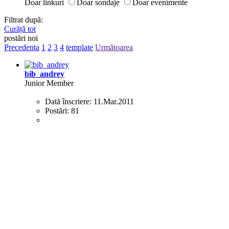
Doar linkuri
Doar sondaje
Doar evenimente
Filtrat după:
Curăță tot
postări noi
Precedenta
1
2
3
4
template
Următoarea
bib_andrey
Junior Member
Dată înscriere:
11.Mar.2011
Postări:
81