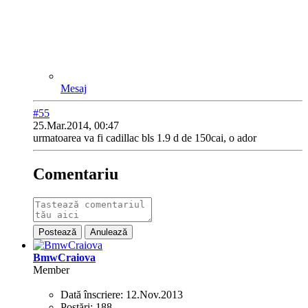
Mesaj
#55
25.Mar.2014, 00:47
urmatoarea va fi cadillac bls 1.9 d de 150cai, o ador
Comentariu
Postează
Anulează
BmwCraiova
Member
Dată înscriere:
12.Nov.2013
Postări:
188