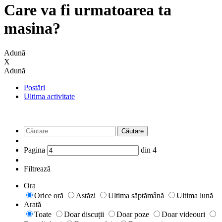
Care va fi urmatoarea ta
masina?
Adună
X
Adună
Postări
Ultima activitate
Căutare
Pagina
din
4
Filtrează
Ora
Orice oră
Astăzi
Ultima săptămână
Ultima lună
Arată
Toate
Doar discuții
Doar poze
Doar videouri