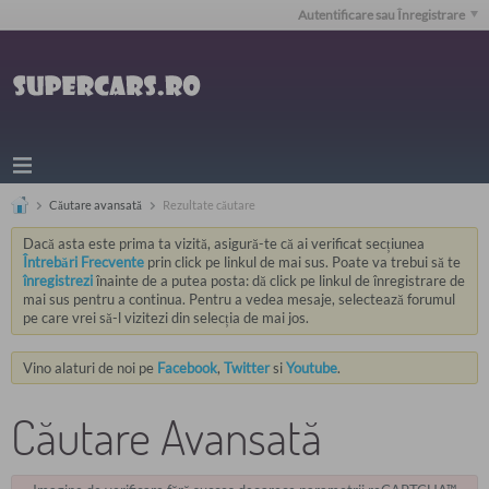
Autentificare sau Înregistrare
Căutare avansată
Rezultate căutare
Dacă asta este prima ta vizită, asigură-te că ai verificat secțiunea
Întrebări Frecvente
prin click pe linkul de mai sus. Poate va trebui să te
înregistrezi
înainte de a putea posta: dă click pe linkul de înregistrare de
mai sus pentru a continua. Pentru a vedea mesaje, selectează forumul
pe care vrei să-l vizitezi din selecția de mai jos.
Vino alaturi de noi pe
Facebook
,
Twitter
si
Youtube
.
Căutare Avansată