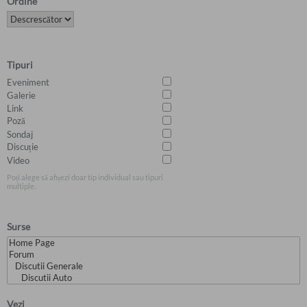
Ordine
Tipuri
Eveniment
Galerie
Link
Poză
Sondaj
Discuție
Video
Poți alege să afișezi doar tip individual sau tipuri
multiple.
Surse
Vezi