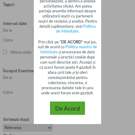
personalizate, și pentru a analiza
Taguri
activitatea sitului. Am putea
partaja anumite informații despre
utilizatorii noștri cu partenerii
noștri de reclamă și analiză. Pentru
Interval date
detalii suplimentare, vezi
Politica
De la
de Intimitate
.
Către
Prin click pe "
DE ACORD
" mai jos,
ești de acord cu
Politica noastră de
Intimitate
și procesarea de date
Ultima vizită
personale și practici cookie după
cum sunt descrise aici. Accepți și
că acest forum poate fi găzduit în
Început Eveniment
afara țării tale și îți oferi
consimțământul pentru
De la
colectarea, stocarea, și
procesarea datelor tale în țara
Către
unde acest forum este găzduit.
De Acord
Sortează după