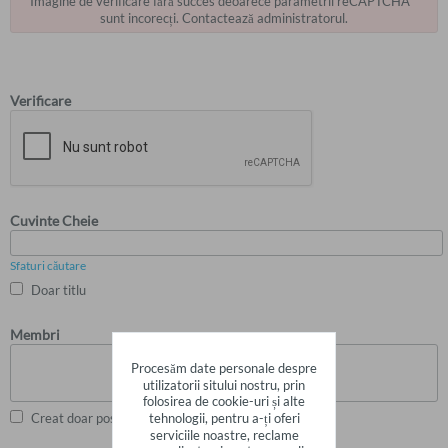
Imagine de verificare fără succes deoarece parametrii reCAPTCHA™
sunt incorecți. Contactează administratorul.
Verificare
Cuvinte Cheie
Sfaturi căutare
Doar titlu
Membri
Procesăm date personale despre
utilizatorii sitului nostru, prin
folosirea de cookie-uri și alte
tehnologii, pentru a-ți oferi
Creat doar postări
serviciile noastre, reclame