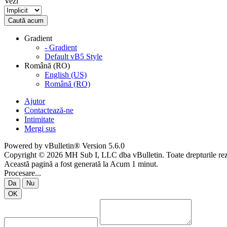
Vezi
Caută acum
Gradient
- Gradient
Default vB5 Style
Română (RO)
English (US)
Română (RO)
Ajutor
Contactează-ne
Intimitate
Mergi sus
Powered by vBulletin® Version 5.6.0
Copyright © 2026 MH Sub I, LLC dba vBulletin. Toate drepturile rez
Această pagină a fost generată la Acum 1 minut.
Procesare...
Da
Nu
OK