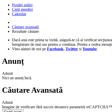
Postări astăzi
Listă membri
Calendar
Căutare avansată
Rezultate căutare
Dacă asta este prima ta vizită, asigură-te că ai verificat secțiune
înregistrare de mai sus pentru a continua. Pentru a vedea mesaje, 
Vino alaturi de noi pe
Facebook
,
Twitter
si
Youtube
.
Anunț
Adună
Nici un anunț încă.
Căutare Avansată
Adună
Imagine de verificare fără succes deoarece parametrii reCAPTCHA™ s
Caută acum