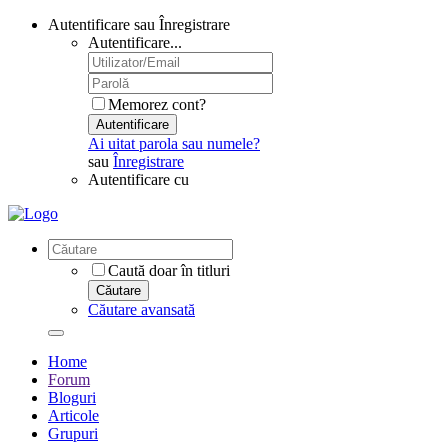
Autentificare sau Înregistrare
Autentificare...
Memorez cont?
Autentificare
Ai uitat parola sau numele?
sau
Înregistrare
Autentificare cu
Caută doar în titluri
Căutare
Căutare avansată
Home
Forum
Bloguri
Articole
Grupuri