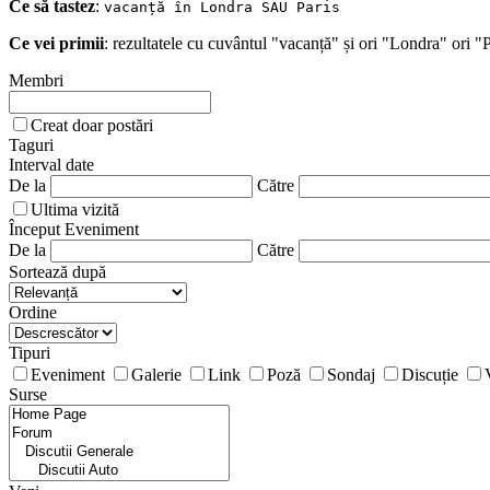
Ce să tastez
:
vacanță în Londra SAU Paris
Ce vei primii
: rezultatele cu cuvântul "vacanță" și ori "Londra" ori "
Membri
Creat doar postări
Taguri
Interval date
De la
Către
Ultima vizită
Început Eveniment
De la
Către
Sortează după
Ordine
Tipuri
Eveniment
Galerie
Link
Poză
Sondaj
Discuție
Surse