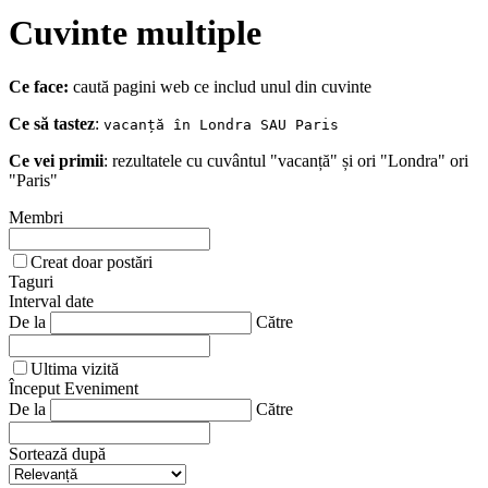
Cuvinte multiple
Ce face:
caută pagini web ce includ unul din cuvinte
Ce să tastez
:
vacanță în Londra SAU Paris
Ce vei primii
: rezultatele cu cuvântul "vacanță" și ori "Londra" ori
"Paris"
Membri
Creat doar postări
Taguri
Interval date
De la
Către
Ultima vizită
Început Eveniment
De la
Către
Sortează după