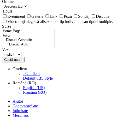
Ordine
Tipuri
Eveniment
Galerie
Link
Poză
Sondaj
Discuție
Video
Poți alege să afișezi doar tip individual sau tipuri multiple.
Surse
Vezi
Caută acum
Gradient
- Gradient
Default vB5 Style
Română (RO)
English (US)
Română (RO)
Ajutor
Contactează-ne
Intimitate
Mergi sus