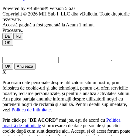
Powered by vBulletin® Version 5.6.0
Copyright © 2026 MH Sub I, LLC dba vBulletin. Toate drepturile
rezervate.
Această pagină a fost generată la Acum 1 minut.
Procesare...
Da
Nu
OK
OK
Anulează
X
Procesăm date personale despre utilizatorii sitului nostru, prin
folosirea de cookie-uri și alte tehnologii, pentru a-ți oferi serviciile
noastre, reclame personalizate, și pentru a analiza activitatea sitului.
Am putea partaja anumite informații despre utilizatorii noștri cu
partenerii noștri de reclamă și analiză. Pentru detalii suplimentare,
vezi
Politica de Intimitate
.
Prin click pe "
DE ACORD
" mai jos, ești de acord cu
Politica
noastră de Intimitate
și procesarea de date personale și practici
cookie după cum sunt descrise aici. Accepți și că acest forum poate