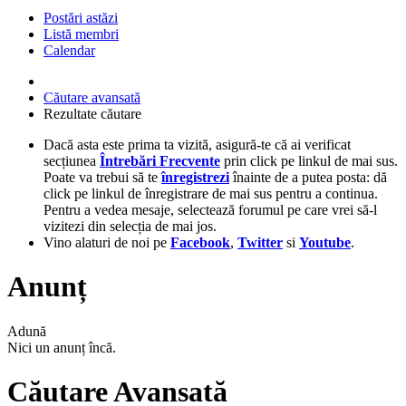
Postări astăzi
Listă membri
Calendar
Căutare avansată
Rezultate căutare
Dacă asta este prima ta vizită, asigură-te că ai verificat
secțiunea
Întrebări Frecvente
prin click pe linkul de mai sus.
Poate va trebui să te
înregistrezi
înainte de a putea posta: dă
click pe linkul de înregistrare de mai sus pentru a continua.
Pentru a vedea mesaje, selectează forumul pe care vrei să-l
vizitezi din selecția de mai jos.
Vino alaturi de noi pe
Facebook
,
Twitter
si
Youtube
.
Anunț
Adună
Nici un anunț încă.
Căutare Avansată