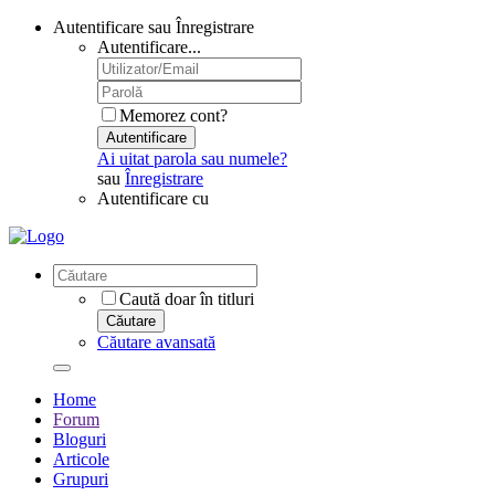
Autentificare sau Înregistrare
Autentificare...
Memorez cont?
Autentificare
Ai uitat parola sau numele?
sau
Înregistrare
Autentificare cu
Caută doar în titluri
Căutare
Căutare avansată
Home
Forum
Bloguri
Articole
Grupuri