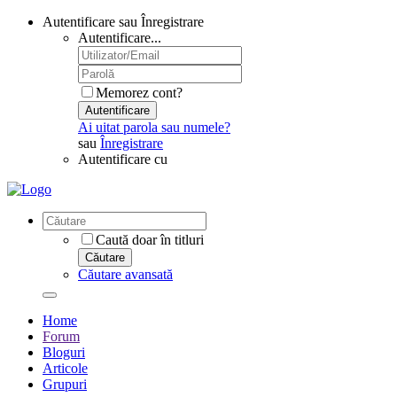
Autentificare sau Înregistrare
Autentificare...
Memorez cont?
Autentificare
Ai uitat parola sau numele?
sau
Înregistrare
Autentificare cu
Caută doar în titluri
Căutare
Căutare avansată
Home
Forum
Bloguri
Articole
Grupuri