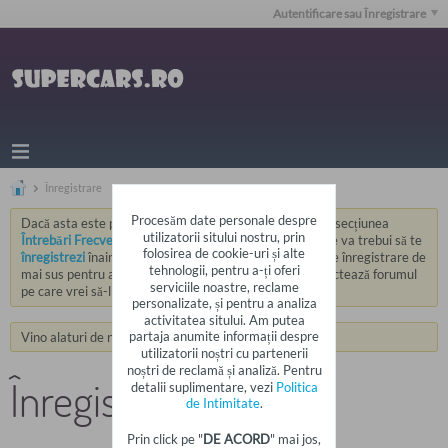
Autentificare sau Înregistrare
Înregistrare
Procesăm date personale despre
Dacă asta este prima ta vizită, asigură-te că ai verificat secțiunea
utilizatorii sitului nostru, prin
Întrebări Frecvente
prin click pe linkul de mai sus. Poate va trebui să te
folosirea de cookie-uri și alte
înregistrezi
înainte de a putea posta: dă click pe linkul de înregistrare de
tehnologii, pentru a-ți oferi
mai sus pentru a continua. Pentru a vedea mesaje, selectează forumul
serviciile noastre, reclame
pe care vrei să-l vizitezi din selecția de mai jos.
personalizate, și pentru a analiza
activitatea sitului. Am putea
partaja anumite informații despre
Vino alaturi de noi pe
Facebook
,
Twitter
si
Youtube
.
utilizatorii noștri cu partenerii
noștri de reclamă și analiză. Pentru
Înregistrare
detalii suplimentare, vezi
Politica
de Intimitate
.
Prin click pe "
DE ACORD
" mai jos,