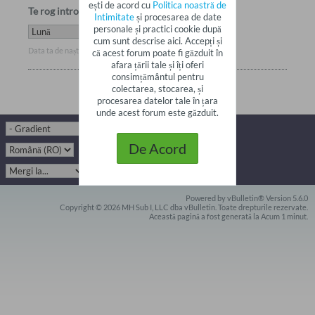
ești de acord cu
Politica noastră de
Te rog introdu data ta de naștere
Intimitate
și procesarea de date
personale și practici cookie după
cum sunt descrise aici. Accepți și
Data ta de naștere nu se poate modifica după înregistrare.
că acest forum poate fi găzduit în
afara țării tale și îți oferi
consimțământul pentru
colectarea, stocarea, și
procesarea datelor tale în țara
unde acest forum este găzduit.
De Acord
Powered by vBulletin® Version 5.6.0
Copyright © 2026 MH Sub I, LLC dba vBulletin. Toate drepturile rezervate.
Această pagină a fost generată la Acum 1 minut.