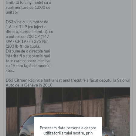
limitatã Racing model cu o
suplimentare de 1.000 de
unitãþi.
DS3 vine cu un motor de
1.6 litri THP (cu injectie
directa, supraalimentat), cu
o putere de 200 CP (147
kW / CP 197) ºi 275 Nm
(203 lb-ft) de cuplu.
Dispune de o direcþie mai
intarita ºi o suspensie mai
tare care coboara masina
cu 15 mm faþã de modelul
stoc.
DS3 Citroen Racing a fost lansat anul trecut ºi-a fãcut debutul la Salonul
Auto de la Geneva in 2010.
Procesăm date personale despre
utilizatorii sitului nostru, prin