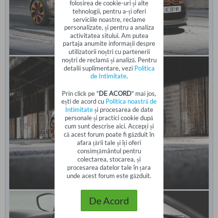
folosirea de cookie-uri și alte
tehnologii, pentru a-ți oferi
serviciile noastre, reclame
personalizate, și pentru a analiza
activitatea sitului. Am putea
partaja anumite informații despre
utilizatorii noștri cu partenerii
noștri de reclamă și analiză. Pentru
detalii suplimentare, vezi
Politica
de Intimitate
.
Prin click pe "
DE ACORD
" mai jos,
ești de acord cu
Politica noastră de
Intimitate
și procesarea de date
personale și practici cookie după
cum sunt descrise aici. Accepți și
că acest forum poate fi găzduit în
afara țării tale și îți oferi
consimțământul pentru
colectarea, stocarea, și
procesarea datelor tale în țara
unde acest forum este găzduit.
De Acord