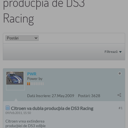
producþia de DS3
Racing
Filtrează
PWR
Power by
Dată înscriere:
27.May.2009
Postări:
3628
Citroen va dubla producþia de DS3 Racing
#1
09.Feb.2011, 15:50
Citroen vrea extinderea
producþiei de DS3 ediþie