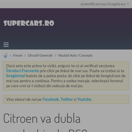
Autentificare sau Înregistrare
Forum
Discutii Generale
Noutati Auto / Concepts
Dacă asta este prima ta vizită, asigură-te că ai verificat secțiunea
Întrebări Frecvente
prin click pe linkul de mai sus. Poate va trebui să te
înregistrezi
înainte de a putea posta: dă click pe linkul de înregistrare de
mai sus pentru a continua. Pentru a vedea mesaje, selectează forumul
pe care vrei să-l vizitezi din selecția de mai jos.
Vino alaturi de noi pe
Facebook
,
Twitter
si
Youtube
.
Citroen va dubla