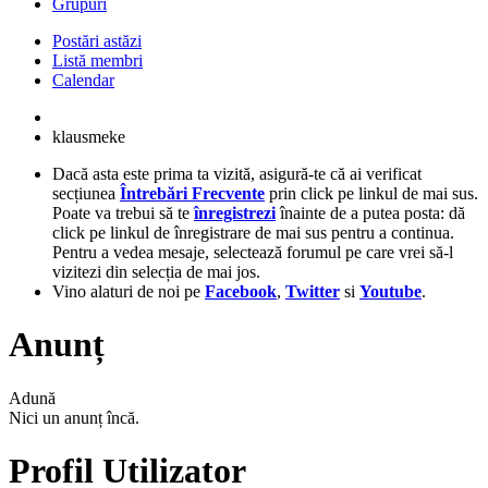
Grupuri
Postări astăzi
Listă membri
Calendar
klausmeke
Dacă asta este prima ta vizită, asigură-te că ai verificat
secțiunea
Întrebări Frecvente
prin click pe linkul de mai sus.
Poate va trebui să te
înregistrezi
înainte de a putea posta: dă
click pe linkul de înregistrare de mai sus pentru a continua.
Pentru a vedea mesaje, selectează forumul pe care vrei să-l
vizitezi din selecția de mai jos.
Vino alaturi de noi pe
Facebook
,
Twitter
si
Youtube
.
Anunț
Adună
Nici un anunț încă.
Profil Utilizator