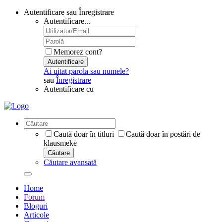
Autentificare sau Înregistrare
Autentificare...
Memorez cont?
Autentificare
Ai uitat parola sau numele?
sau
Înregistrare
Autentificare cu
Caută doar în titluri
Caută doar în postări de
klausmeke
Căutare
Căutare avansată
Home
Forum
Bloguri
Articole