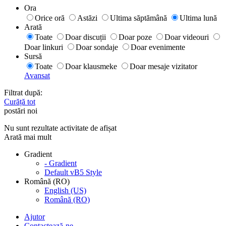
Ora
Orice oră
Astăzi
Ultima săptămână
Ultima lună
Arată
Toate
Doar discuții
Doar poze
Doar videouri
Doar linkuri
Doar sondaje
Doar evenimente
Sursă
Toate
Doar klausmeke
Doar mesaje vizitator
Avansat
Filtrat după:
Curăță tot
postări noi
Nu sunt rezultate activitate de afișat
Arată mai mult
Gradient
- Gradient
Default vB5 Style
Română (RO)
English (US)
Română (RO)
Ajutor
Contactează-ne