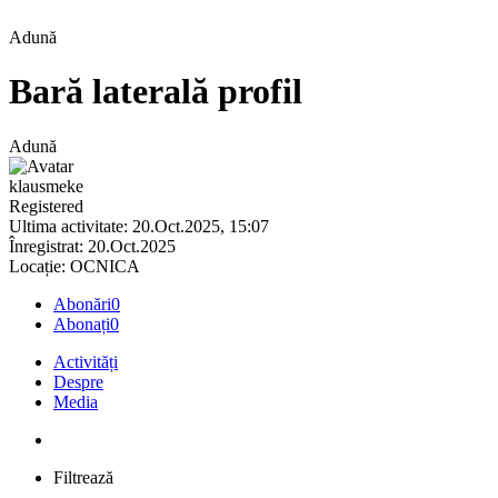
Adună
Bară laterală profil
Adună
klausmeke
Registered
Ultima activitate: 20.Oct.2025, 15:07
Înregistrat: 20.Oct.2025
Locație: OCNICA
Abonări
0
Abonați
0
Activități
Despre
Media
Filtrează