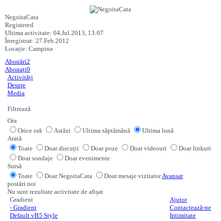
NegoitaCata
Registered
Ultima activitate: 04.Jul.2013, 13:07
Înregistrat: 27.Feb.2012
Locație: Campina
Abonări
2
Abonați
0
Activități
Despre
Media
Filtrează
Ora
Orice oră
Astăzi
Ultima săptămână
Ultima lună
Arată
Toate
Doar discuții
Doar poze
Doar videouri
Doar linkuri
Doar sondaje
Doar evenimente
Sursă
Toate
Doar NegoitaCata
Doar mesaje vizitator
Avansat
postări noi
Nu sunt rezultate activitate de afișat
Gradient
Ajutor
- Gradient
Contactează-ne
Default vB5 Style
Intimitate