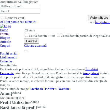
Autentificare sau Înregistrare
Autentificare
Memorez cont?
Ai uitat parola sau numele?
sau
Înregistrare
Home
Forum
Caută doar în titluri
Caută doar în postări de NegoitaCata
Bloguri
Căutare
Articole
Grupuri
Căutare avansată
Postări astăzi
Listă membri
Calendar
NegoitaCata
Dacă asta este prima ta vizită, asigură-te că ai verificat secțiunea
Întrebări
Frecvente
prin click pe linkul de mai sus. Poate va trebui să te
înregistrezi
înainte
de a putea posta: dă click pe linkul de înregistrare de mai sus pentru a continua.
Pentru a vedea mesaje, selectează forumul pe care vrei să-l vizitezi din selecția de
mai jos.
Vino alaturi de noi pe
Facebook
,
Twitter
si
Youtube
.
Anunț
Adună
Nici un anunț încă.
Profil Utilizator
Adună
Bară laterală profil
Adună