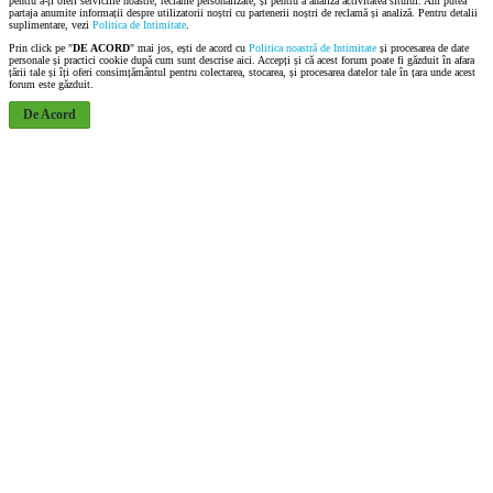
pentru a-ți oferi serviciile noastre, reclame personalizate, și pentru a analiza activitatea sitului. Am putea
partaja anumite informații despre utilizatorii noștri cu partenerii noștri de reclamă și analiză. Pentru detalii
suplimentare, vezi
Politica de Intimitate
.
Prin click pe "
DE ACORD
" mai jos, ești de acord cu
Politica noastră de Intimitate
și procesarea de date
personale și practici cookie după cum sunt descrise aici. Accepți și că acest forum poate fi găzduit în afara
țării tale și îți oferi consimțământul pentru colectarea, stocarea, și procesarea datelor tale în țara unde acest
forum este găzduit.
De Acord