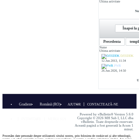
Ultima activitate
Nu
Înapoi la p
Precedenta
templ
Nume
Ultima activitate
DJ35DDK
12.Jun.2013, 11:34
PWR
26.Jun.2026, 14:50
U
Gradient
Română (RO)
AJUTOR
CONTACTEAZĂ-NE
Powered by vBulletin® Version 5.6.0
Copyright © 2026 MH Sub I, LLC dba
INTIMITATE
MERGI SUS
vBulletin. Toate drepturile rezervate.
Această pagină a fost generată la Acum 1
minut.
Procesăm date personale despre utilizatorii sitului nostru, prin folosirea de cookie-uri și alte tehnologii,