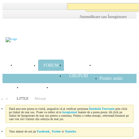
Procesare...
Autentificare sau Înregistrare
HOME
BLOGURI
ARTICOLE
FORUM
GRUPURI
Postări astăzi
Listă membri
Calendar
LiTTLE
Abonați
Dacă asta este prima ta vizită, asigură-te că ai verificat secțiunea
Întrebări Frecvente
prin click
pe linkul de mai sus. Poate va trebui să te
înregistrezi
înainte de a putea posta: dă click pe
linkul de înregistrare de mai sus pentru a continua. Pentru a vedea mesaje, selectează forumul pe
care vrei să-l vizitezi din selecția de mai jos.
Vino alaturi de noi pe
Facebook
,
Twitter
si
Youtube
.