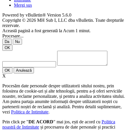
Mergi sus
Powered by vBulletin® Version 5.6.0
Copyright © 2026 MH Sub I, LLC dba vBulletin. Toate drepturile
rezervate.
Această pagină a fost generată la Acum 1 minut.
Procesare...
Da
Nu
OK
OK
Anulează
X
Procesăm date personale despre utilizatorii sitului nostru, prin
folosirea de cookie-uri și alte tehnologii, pentru a-ți oferi serviciile
noastre, reclame personalizate, și pentru a analiza activitatea sitului.
Am putea partaja anumite informații despre utilizatorii noștri cu
partenerii noștri de reclamă și analiză. Pentru detalii suplimentare,
vezi
Politica de Intimitate
.
Prin click pe "
DE ACORD
" mai jos, ești de acord cu
Politica
noastră de Intimitate
și procesarea de date personale și practici