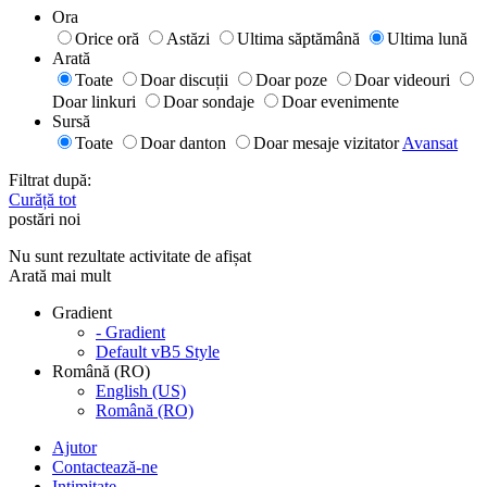
Ora
Orice oră
Astăzi
Ultima săptămână
Ultima lună
Arată
Toate
Doar discuții
Doar poze
Doar videouri
Doar linkuri
Doar sondaje
Doar evenimente
Sursă
Toate
Doar danton
Doar mesaje vizitator
Avansat
Filtrat după:
Curăță tot
postări noi
Nu sunt rezultate activitate de afișat
Arată mai mult
Gradient
- Gradient
Default vB5 Style
Română (RO)
English (US)
Română (RO)
Ajutor
Contactează-ne
Intimitate