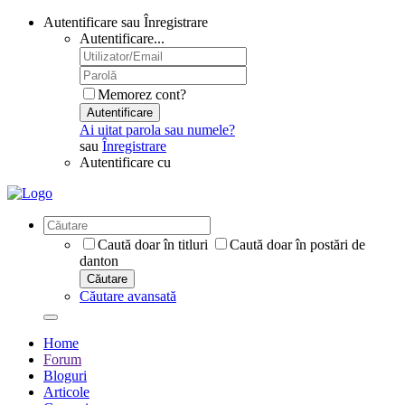
Autentificare sau Înregistrare
Autentificare...
Memorez cont?
Autentificare
Ai uitat parola sau numele?
sau
Înregistrare
Autentificare cu
Caută doar în titluri
Caută doar în postări de
danton
Căutare
Căutare avansată
Home
Forum
Bloguri
Articole