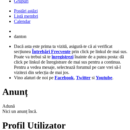
Grupuri
Postări astăzi
Listă membri
Calendar
danton
Dacă asta este prima ta vizită, asigură-te că ai verificat
secțiunea
Întrebări Frecvente
prin click pe linkul de mai sus.
Poate va trebui să te
înregistrezi
înainte de a putea posta: dă
click pe linkul de înregistrare de mai sus pentru a continua.
Pentru a vedea mesaje, selectează forumul pe care vrei să-l
vizitezi din selecția de mai jos.
Vino alaturi de noi pe
Facebook
,
Twitter
si
Youtube
.
Anunț
Adună
Nici un anunț încă.
Profil Utilizator