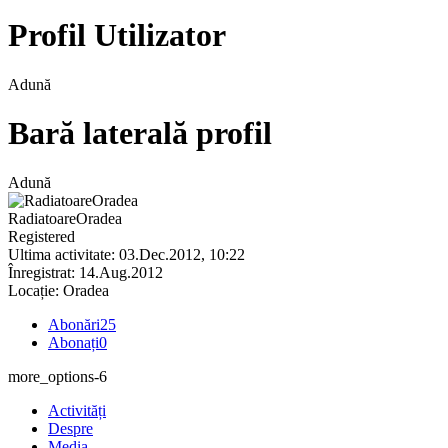
Profil Utilizator
Adună
Bară laterală profil
Adună
RadiatoareOradea
Registered
Ultima activitate: 03.Dec.2012, 10:22
Înregistrat: 14.Aug.2012
Locație: Oradea
Abonări
25
Abonați
0
more_options-6
Activități
Despre
Media