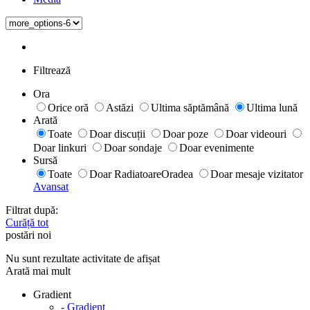
Filtrează
Ora
Orice oră
Astăzi
Ultima săptămână
Ultima lună
Arată
Toate
Doar discuții
Doar poze
Doar videouri
Doar linkuri
Doar sondaje
Doar evenimente
Sursă
Toate
Doar RadiatoareOradea
Doar mesaje vizitator
Avansat
Filtrat după:
Curăță tot
postări noi
Nu sunt rezultate activitate de afișat
Arată mai mult
Gradient
- Gradient