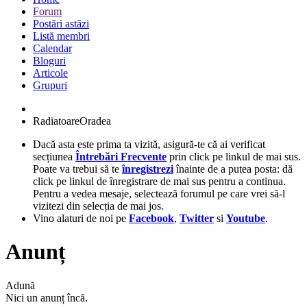
Forum
Postări astăzi
Listă membri
Calendar
Bloguri
Articole
Grupuri
RadiatoareOradea
Dacă asta este prima ta vizită, asigură-te că ai verificat
secțiunea
Întrebări Frecvente
prin click pe linkul de mai sus.
Poate va trebui să te
înregistrezi
înainte de a putea posta: dă
click pe linkul de înregistrare de mai sus pentru a continua.
Pentru a vedea mesaje, selectează forumul pe care vrei să-l
vizitezi din selecția de mai jos.
Vino alaturi de noi pe
Facebook
,
Twitter
si
Youtube
.
Anunț
Adună
Nici un anunț încă.