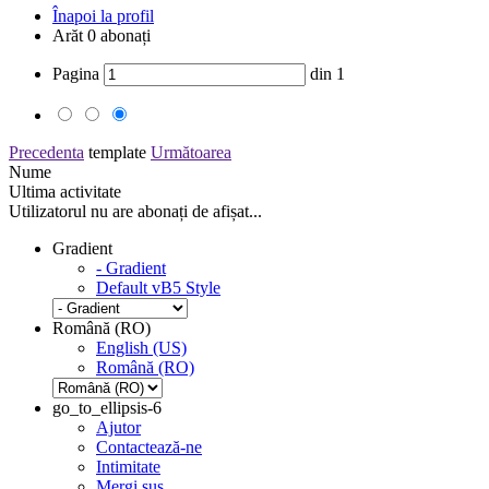
Înapoi la profil
Arăt
0
abonați
Pagina
din
1
Precedenta
template
Următoarea
Nume
Ultima activitate
Utilizatorul nu are abonați de afișat...
Gradient
- Gradient
Default vB5 Style
Română (RO)
English (US)
Română (RO)
go_to_ellipsis-6
Ajutor
Contactează-ne
Intimitate
Mergi sus