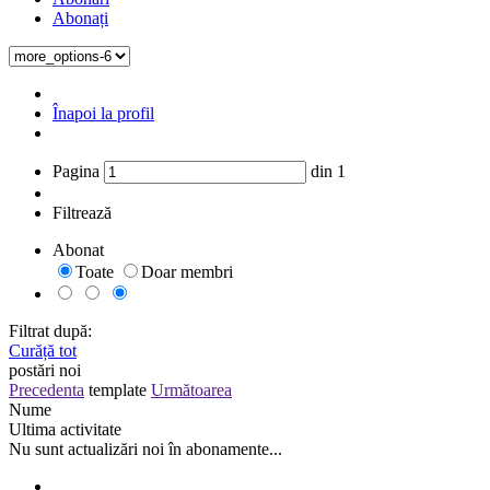
Abonați
Înapoi la profil
Pagina
din
1
Filtrează
Abonat
Toate
Doar membri
Filtrat după:
Curăță tot
postări noi
Precedenta
template
Următoarea
Nume
Ultima activitate
Nu sunt actualizări noi în abonamente...