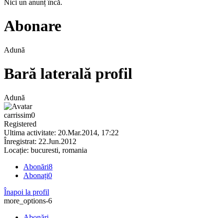
Nici un anunț încă.
Abonare
Adună
Bară laterală profil
Adună
carrissim0
Registered
Ultima activitate: 20.Mar.2014, 17:22
Înregistrat: 22.Jun.2012
Locație: bucuresti, romania
Abonări
8
Abonați
0
Înapoi la profil
more_options-6
Abonări