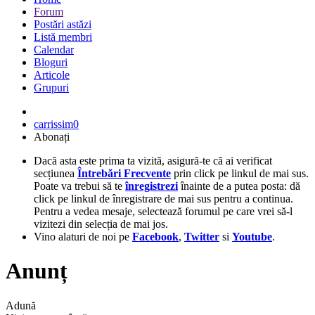
Forum
Postări astăzi
Listă membri
Calendar
Bloguri
Articole
Grupuri
carrissim0
Abonați
Dacă asta este prima ta vizită, asigură-te că ai verificat
secțiunea
Întrebări Frecvente
prin click pe linkul de mai sus.
Poate va trebui să te
înregistrezi
înainte de a putea posta: dă
click pe linkul de înregistrare de mai sus pentru a continua.
Pentru a vedea mesaje, selectează forumul pe care vrei să-l
vizitezi din selecția de mai jos.
Vino alaturi de noi pe
Facebook
,
Twitter
si
Youtube
.
Anunț
Adună