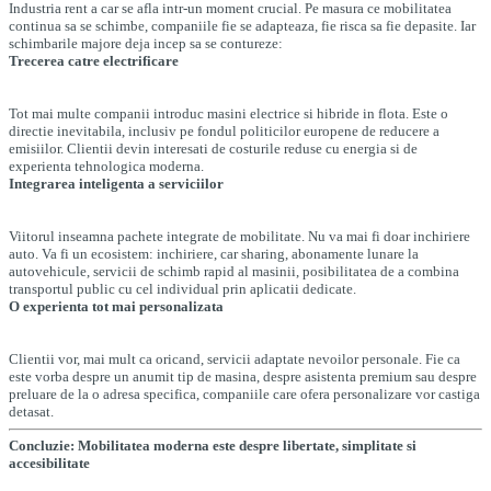
Industria rent a car se afla intr-un moment crucial. Pe masura ce mobilitatea
continua sa se schimbe, companiile fie se adapteaza, fie risca sa fie depasite. Iar
schimbarile majore deja incep sa se contureze:
Trecerea catre electrificare
Tot mai multe companii introduc masini electrice si hibride in flota. Este o
directie inevitabila, inclusiv pe fondul politicilor europene de reducere a
emisiilor. Clientii devin interesati de costurile reduse cu energia si de
experienta tehnologica moderna.
Integrarea inteligenta a serviciilor
Viitorul inseamna pachete integrate de mobilitate. Nu va mai fi doar inchiriere
auto. Va fi un ecosistem: inchiriere, car sharing, abonamente lunare la
autovehicule, servicii de schimb rapid al masinii, posibilitatea de a combina
transportul public cu cel individual prin aplicatii dedicate.
O experienta tot mai personalizata
Clientii vor, mai mult ca oricand, servicii adaptate nevoilor personale. Fie ca
este vorba despre un anumit tip de masina, despre asistenta premium sau despre
preluare de la o adresa specifica, companiile care ofera personalizare vor castiga
detasat.
Concluzie: Mobilitatea moderna este despre libertate, simplitate si
accesibilitate