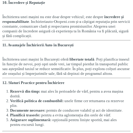
10. Încredere și Reputație
Închirierea unei mașini nu este doar despre vehicul; este despre
încredere și
responsabilitate
. Inchirieriauto-Otopeni.com și-a câștigat reputația prin servicii
constante, comunicare clară și respectarea promisiunilor. Alegerea unei
companii de încredere asigură că experiența ta în România va fi plăcută, sigură
și fără complicații.
11. Avantajele Închirierii Auto în București
Închirierea unei mașini în București oferă
libertate totală
. Poți planifica traseul
în funcție de nevoi, poți opri unde vrei, iar timpul pierdut în transportul public
sau așteptând taxiul se reduce semnificativ. În plus, poți explora colțuri ascunse
ale orașului și împrejurimile sale, fără să depinzi de programul altora.
12. Sfaturi Practice pentru Închiriere
Rezervă din timp:
mai ales în perioadele de vârf, pentru a avea mașina
dorită.
Verifică politica de combustibil:
unele firme cer returnarea cu rezervor
plin.
Documente necesare:
permis de conducere valabil și act de identitate.
Planifică traseele:
pentru a evita aglomerația din orele de vârf.
Asigurare suplimentară:
opțională pentru liniște sporită, mai ales
pentru excursii lungi.