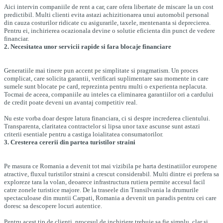
Aici intervin companiile de rent a car, care ofera libertate de miscare la un cost
predictibil. Multi clienti evita astazi achizitionarea unui automobil personal
din cauza costurilor ridicate cu asigurarile, taxele, mentenanta si deprecierea.
Pentru ei, inchirierea ocazionala devine o solutie eficienta din punct de vedere
financiar.
2. Necesitatea unor servicii rapide si fara blocaje financiare
Generatiile mai tinere pun accent pe simplitate si pragmatism. Un proces
complicat, care solicita garantii, verificari suplimentare sau momente in care
sumele sunt blocate pe card, reprezinta pentru multi o experienta neplacuta.
Tocmai de aceea, companiile au inteles ca eliminarea garantiilor ori a cardului
de credit poate deveni un avantaj competitiv real.
Nu este vorba doar despre latura financiara, ci si despre increderea clientului.
Transparenta, claritatea contractelor si lipsa unor taxe ascunse sunt astazi
criterii esentiale pentru a castiga loialitatea consumatorilor.
3. Cresterea cererii din partea turistilor straini
Pe masura ce Romania a devenit tot mai vizibila pe harta destinatiilor europene
atractive, fluxul turistilor straini a crescut considerabil. Multi dintre ei prefera sa
exploreze tara la volan, deoarece infrastructura rutiera permite accesul facil
catre zonele turistice majore. De la traseele din Transilvania la drumurile
spectaculoase din muntii Carpati, Romania a devenit un paradis pentru cei care
doresc sa descopere locuri autentice.
Pentru acest tip de clienti, procesul de inchiriere trebuie sa fie simplu, clar si