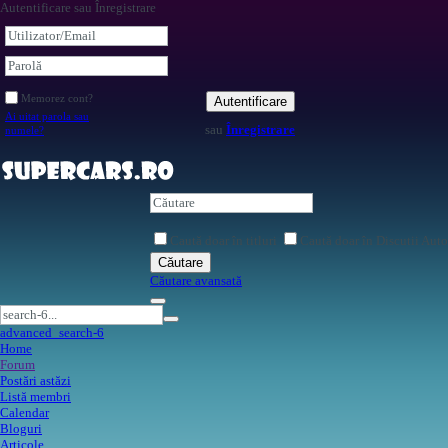
Autentificare sau Înregistrare
Memorez cont?
Autentificare
Ai uitat parola sau
sau
Înregistrare
numele?
Caută doar în titluri
Caută doar în Discutii Auto
Căutare
Căutare avansată
advanced_search-6
Home
Forum
Postări astăzi
Listă membri
Calendar
Bloguri
Articole