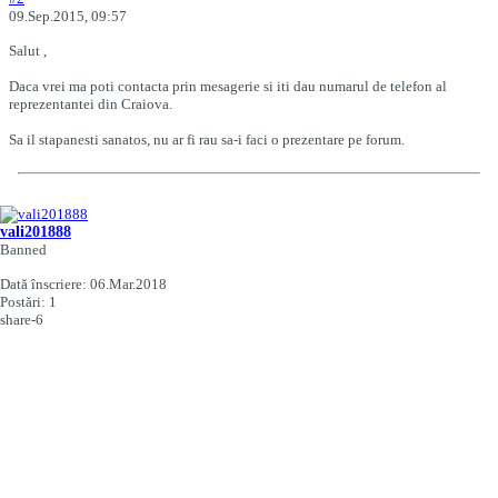
09.Sep.2015, 09:57
Salut ,
Daca vrei ma poti contacta prin mesagerie si iti dau numarul de telefon al
reprezentantei din Craiova.
Sa il stapanesti sanatos, nu ar fi rau sa-i faci o prezentare pe forum.
vali201888
Banned
Dată înscriere:
06.Mar.2018
Postări:
1
share-6