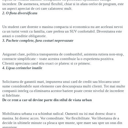
incredere. De asemenea, returul flexibil, chiar si in afara orelor de program, este
un aspect apreciat de cei care calatoresc mult.
2. O flota diversificata
Un student care doreste o masina compacta si economica nu are aceleasi nevoi
ca un turist venit cu familia, care prefera un SUV confortabil. Diversitatea este
astazi o conditie obligatorie.
3. Pachete complete, fara costuri neprevazute
Asigurari clare, politica transparenta de combustibil, asistenta rutiera non-stop,
contracte simplificate – toate acestea contribuie la o experienta pozitiva.
Clientii apreciaza cand stiu exact ce platesc si ce primesc.
4. Lipsa cerintelor inutile
Solicitarea de garantii mari, impunerea unui card de credit sau blocarea unor
sume considerabile sunt elemente care descurajeaza multi clienti. Tot mai multe
companii inteleg ca eliminarea acestor bariere poate creste nivelul de incredere
si fidelitate.
De ce rent a car-ul devine parte din stilul de viata urban
Mobilitatea urbana s-a schimbat radical. Oamenii nu isi mai doresc doar o
masina. Isi doresc acces. Vor comoditate. Vor flexibilitate. Vor libertatea de a
decide in ultimele minute ca pleaca spre munte, spre mare sau spre un oras din
apropiere.