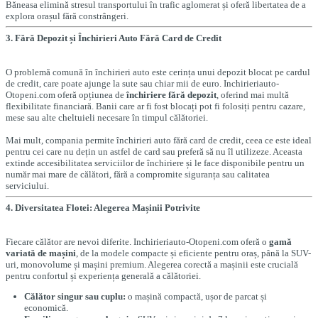
Băneasa elimină stresul transportului în trafic aglomerat și oferă libertatea de a
explora orașul fără constrângeri.
3. Fără Depozit și Închirieri Auto Fără Card de Credit
O problemă comună în închirieri auto este cerința unui depozit blocat pe cardul
de credit, care poate ajunge la sute sau chiar mii de euro. Inchirieriauto-
Otopeni.com oferă opțiunea de
închiriere fără depozit
, oferind mai multă
flexibilitate financiară. Banii care ar fi fost blocați pot fi folosiți pentru cazare,
mese sau alte cheltuieli necesare în timpul călătoriei.
Mai mult, compania permite închirieri auto fără card de credit, ceea ce este ideal
pentru cei care nu dețin un astfel de card sau preferă să nu îl utilizeze. Aceasta
extinde accesibilitatea serviciilor de închiriere și le face disponibile pentru un
număr mai mare de călători, fără a compromite siguranța sau calitatea
serviciului.
4. Diversitatea Flotei: Alegerea Mașinii Potrivite
Fiecare călător are nevoi diferite. Inchirieriauto-Otopeni.com oferă o
gamă
variată de mașini
, de la modele compacte și eficiente pentru oraș, până la SUV-
uri, monovolume și mașini premium. Alegerea corectă a mașinii este crucială
pentru confortul și experiența generală a călătoriei.
Călător singur sau cuplu:
o mașină compactă, ușor de parcat și
economică.