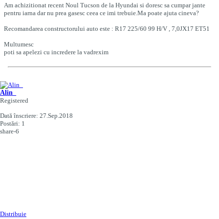
Am achizitionat recent Noul Tucson de la Hyundai si doresc sa cumpar jante
pentru iarna dar nu prea gasesc ceea ce imi trebuie.Ma poate ajuta cineva?
Recomandarea constructorului auto este : R17 225/60 99 H/V , 7,0JX17 ET51
Multumesc
poti sa apelezi cu incredere la vadrexim
Alin_
Registered
Dată înscriere:
27.Sep.2018
Postări:
1
share-6
Distribuie