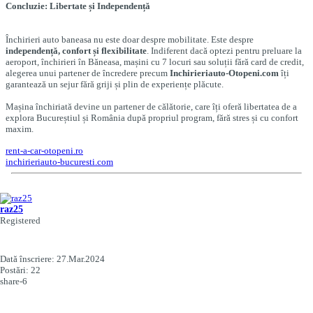
Concluzie: Libertate și Independență
Închirieri auto baneasa nu este doar despre mobilitate. Este despre
independență, confort și flexibilitate
. Indiferent dacă optezi pentru preluare la
aeroport, închirieri în Băneasa, mașini cu 7 locuri sau soluții fără card de credit,
alegerea unui partener de încredere precum
Inchirieriauto-Otopeni.com
îți
garantează un sejur fără griji și plin de experiențe plăcute.
Mașina închiriată devine un partener de călătorie, care îți oferă libertatea de a
explora Bucureștiul și România după propriul program, fără stres și cu confort
maxim.
rent-a-car-otopeni.ro
inchirieriauto-bucuresti.com
raz25
Registered
Dată înscriere:
27.Mar.2024
Postări:
22
share-6