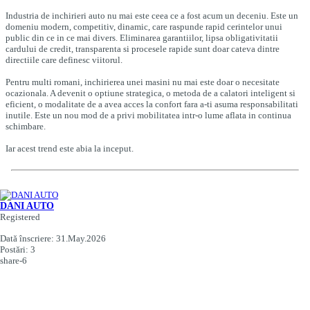
Industria de inchirieri auto nu mai este ceea ce a fost acum un deceniu. Este un
domeniu modern, competitiv, dinamic, care raspunde rapid cerintelor unui
public din ce in ce mai divers. Eliminarea garantiilor, lipsa obligativitatii
cardului de credit, transparenta si procesele rapide sunt doar cateva dintre
directiile care definesc viitorul.
Pentru multi romani, inchirierea unei masini nu mai este doar o necesitate
ocazionala. A devenit o optiune strategica, o metoda de a calatori inteligent si
eficient, o modalitate de a avea acces la confort fara a-ti asuma responsabilitati
inutile. Este un nou mod de a privi mobilitatea intr-o lume aflata in continua
schimbare.
Iar acest trend este abia la inceput.
DANI AUTO
Registered
Dată înscriere:
31.May.2026
Postări:
3
share-6