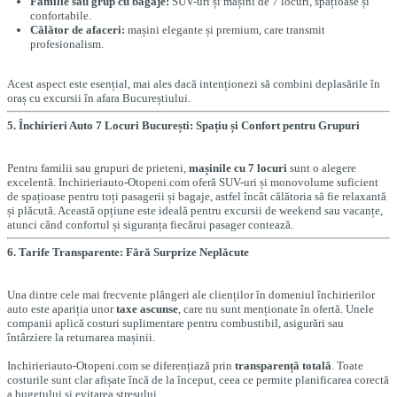
Familie sau grup cu bagaje:
SUV-uri și mașini de 7 locuri, spațioase și
confortabile.
Călător de afaceri:
mașini elegante și premium, care transmit
profesionalism.
Acest aspect este esențial, mai ales dacă intenționezi să combini deplasările în
oraș cu excursii în afara Bucureștiului.
5. Închirieri Auto 7 Locuri București: Spațiu și Confort pentru Grupuri
Pentru familii sau grupuri de prieteni,
mașinile cu 7 locuri
sunt o alegere
excelentă. Inchirieriauto-Otopeni.com oferă SUV-uri și monovolume suficient
de spațioase pentru toți pasagerii și bagaje, astfel încât călătoria să fie relaxantă
și plăcută. Această opțiune este ideală pentru excursii de weekend sau vacanțe,
atunci când confortul și siguranța fiecărui pasager contează.
6. Tarife Transparente: Fără Surprize Neplăcute
Una dintre cele mai frecvente plângeri ale clienților în domeniul închirierilor
auto este apariția unor
taxe ascunse
, care nu sunt menționate în ofertă. Unele
companii aplică costuri suplimentare pentru combustibil, asigurări sau
întârziere la returnarea mașinii.
Inchirieriauto-Otopeni.com se diferențiază prin
transparență totală
. Toate
costurile sunt clar afișate încă de la început, ceea ce permite planificarea corectă
a bugetului și evitarea stresului.