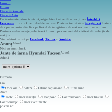
Grupuri
Forum
Discutii Generale
Discutii Auto
Dacă asta este prima ta vizită, asigură-te că ai verificat secțiunea
Întrebări
Frecvente
prin click pe linkul de mai sus. Poate va trebui să te
înregistrezi
înainte
de a putea posta: dă click pe linkul de înregistrare de mai sus pentru a continua.
Pentru a vedea mesaje, selectează forumul pe care vrei să-l vizitezi din selecția de
mai jos.
Vino alaturi de noi pe
Facebook
,
Twitter
si
Youtube
.
Anunț
Adună
Nici un anunț încă.
Jante de iarna Hyundai Tucson
Adună
Adună
Filtrează
Ora
Orice oră
Astăzi
Ultima săptămână
Ultima lună
Arată
Toate
Doar discuții
Doar poze
Doar videouri
Doar linkuri
Doar sondaje
Doar evenimente
postări noi