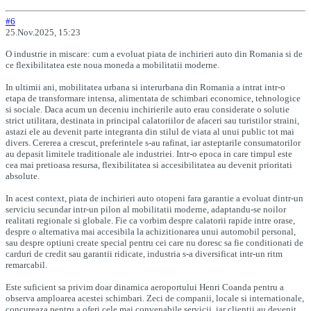
#6
25.Nov.2025, 15:23
O industrie in miscare: cum a evoluat piata de inchirieri auto din Romania si de
ce flexibilitatea este noua moneda a mobilitatii moderne.
In ultimii ani, mobilitatea urbana si interurbana din Romania a intrat intr-o
etapa de transformare intensa, alimentata de schimbari economice, tehnologice
si sociale. Daca acum un deceniu inchirierile auto erau considerate o solutie
strict utilitara, destinata in principal calatoriilor de afaceri sau turistilor straini,
astazi ele au devenit parte integranta din stilul de viata al unui public tot mai
divers. Cererea a crescut, preferintele s-au rafinat, iar asteptarile consumatorilor
au depasit limitele traditionale ale industriei. Intr-o epoca in care timpul este
cea mai pretioasa resursa, flexibilitatea si accesibilitatea au devenit prioritati
absolute.
In acest context, piata de inchirieri auto otopeni fara garantie a evoluat dintr-un
serviciu secundar intr-un pilon al mobilitatii moderne, adaptandu-se noilor
realitati regionale si globale. Fie ca vorbim despre calatorii rapide intre orase,
despre o alternativa mai accesibila la achizitionarea unui automobil personal,
sau despre optiuni create special pentru cei care nu doresc sa fie conditionati de
carduri de credit sau garantii ridicate, industria s-a diversificat intr-un ritm
remarcabil.
Este suficient sa privim doar dinamica aeroportului Henri Coanda pentru a
observa amploarea acestei schimbari. Zeci de companii, locale si internationale,
concureaza pentru a oferi cele mai convenabile servicii, iar clientii au devenit