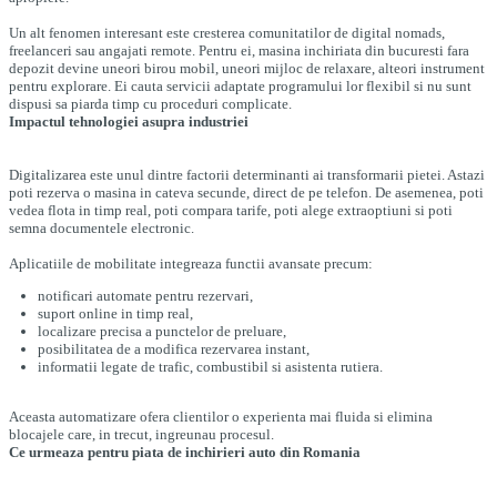
Un alt fenomen interesant este cresterea comunitatilor de digital nomads,
freelanceri sau angajati remote. Pentru ei, masina inchiriata din bucuresti fara
depozit devine uneori birou mobil, uneori mijloc de relaxare, alteori instrument
pentru explorare. Ei cauta servicii adaptate programului lor flexibil si nu sunt
dispusi sa piarda timp cu proceduri complicate.
Impactul tehnologiei asupra industriei
Digitalizarea este unul dintre factorii determinanti ai transformarii pietei. Astazi
poti rezerva o masina in cateva secunde, direct de pe telefon. De asemenea, poti
vedea flota in timp real, poti compara tarife, poti alege extraoptiuni si poti
semna documentele electronic.
Aplicatiile de mobilitate integreaza functii avansate precum:
notificari automate pentru rezervari,
suport online in timp real,
localizare precisa a punctelor de preluare,
posibilitatea de a modifica rezervarea instant,
informatii legate de trafic, combustibil si asistenta rutiera.
Aceasta automatizare ofera clientilor o experienta mai fluida si elimina
blocajele care, in trecut, ingreunau procesul.
Ce urmeaza pentru piata de inchirieri auto din Romania