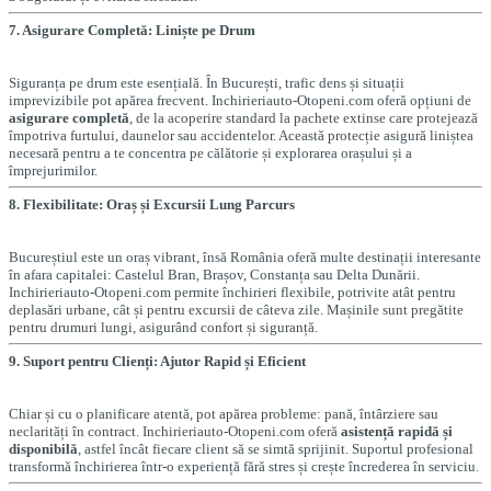
7. Asigurare Completă: Liniște pe Drum
Siguranța pe drum este esențială. În București, trafic dens și situații
imprevizibile pot apărea frecvent. Inchirieriauto-Otopeni.com oferă opțiuni de
asigurare completă
, de la acoperire standard la pachete extinse care protejează
împotriva furtului, daunelor sau accidentelor. Această protecție asigură liniștea
necesară pentru a te concentra pe călătorie și explorarea orașului și a
împrejurimilor.
8. Flexibilitate: Oraș și Excursii Lung Parcurs
Bucureștiul este un oraș vibrant, însă România oferă multe destinații interesante
în afara capitalei: Castelul Bran, Brașov, Constanța sau Delta Dunării.
Inchirieriauto-Otopeni.com permite închirieri flexibile, potrivite atât pentru
deplasări urbane, cât și pentru excursii de câteva zile. Mașinile sunt pregătite
pentru drumuri lungi, asigurând confort și siguranță.
9. Suport pentru Clienți: Ajutor Rapid și Eficient
Chiar și cu o planificare atentă, pot apărea probleme: pană, întârziere sau
neclarități în contract. Inchirieriauto-Otopeni.com oferă
asistență rapidă și
disponibilă
, astfel încât fiecare client să se simtă sprijinit. Suportul profesional
transformă închirierea într-o experiență fără stres și crește încrederea în serviciu.