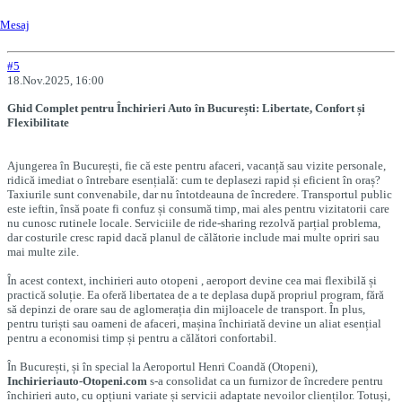
Mesaj
#5
18.Nov.2025, 16:00
Ghid Complet pentru Închirieri Auto în București: Libertate, Confort și
Flexibilitate
Ajungerea în București, fie că este pentru afaceri, vacanță sau vizite personale,
ridică imediat o întrebare esențială: cum te deplasezi rapid și eficient în oraș?
Taxiurile sunt convenabile, dar nu întotdeauna de încredere. Transportul public
este ieftin, însă poate fi confuz și consumă timp, mai ales pentru vizitatorii care
nu cunosc rutinele locale. Serviciile de ride-sharing rezolvă parțial problema,
dar costurile cresc rapid dacă planul de călătorie include mai multe opriri sau
mai multe zile.
În acest context, inchirieri auto otopeni , aeroport devine cea mai flexibilă și
practică soluție. Ea oferă libertatea de a te deplasa după propriul program, fără
să depinzi de orare sau de aglomerația din mijloacele de transport. În plus,
pentru turiști sau oameni de afaceri, mașina închiriată devine un aliat esențial
pentru a economisi timp și pentru a călători confortabil.
În București, și în special la Aeroportul Henri Coandă (Otopeni),
Inchirieriauto-Otopeni.com
s-a consolidat ca un furnizor de încredere pentru
închirieri auto, cu opțiuni variate și servicii adaptate nevoilor clienților. Totuși,