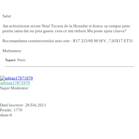
Salut
Am achizitionat recent Noul Tucson de la Hyundai si doresc sa cumpar jante
pentru iarna dar nu prea gasesc ceea ce imi trebuie.Ma poate ajuta cineva?
Recomandarea constructorului auto este : R17 225/60 99 H/V , 7,0JX17 ET51
Multumesc
Taguri:
Nimic
adrian17071979
Super Moderator
Dată înscriere:
28.Feb.2011
Postări:
1776
share-6