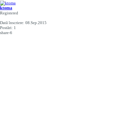
ktoma
Registered
Dată înscriere:
08.Sep.2015
Postări:
1
share-6