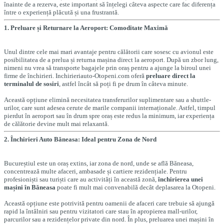
înainte de a rezerva, este important să înțelegi câteva aspecte care fac diferența
între o experiență plăcută și una frustrantă.
1. Preluare și Returnare la Aeroport: Comoditate Maximă
Unul dintre cele mai mari avantaje pentru călătorii care sosesc cu avionul este
posibilitatea de a prelua și returna mașina direct la aeroport. După un zbor lung,
nimeni nu vrea să transporte bagajele prin oraș pentru a ajunge la biroul unei
firme de închirieri. Inchirieriauto-Otopeni.com oferă
preluare direct la
terminalul de sosiri
, astfel încât să poți fi pe drum în câteva minute.
Această opțiune elimină necesitatea transferurilor suplimentare sau a shuttle-
urilor, care sunt adesea cerute de marile companii internaționale. Astfel, timpul
pierdut în aeroport sau în drum spre oraș este redus la minimum, iar experiența
de călătorie devine mult mai relaxantă.
2. Închirieri Auto Băneasa: Ideal pentru Zona de Nord
Bucureștiul este un oraș extins, iar zona de nord, unde se află Băneasa,
concentrează multe afaceri, ambasade și cartiere rezidențiale. Pentru
profesioniști sau turiști care au activități în această zonă,
închirierea unei
mașini în Băneasa
poate fi mult mai convenabilă decât deplasarea la Otopeni.
Această opțiune este potrivită pentru oamenii de afaceri care trebuie să ajungă
rapid la întâlniri sau pentru vizitatori care stau în apropierea mall-urilor,
parcurilor sau a rezidențelor private din nord. În plus, preluarea unei mașini în