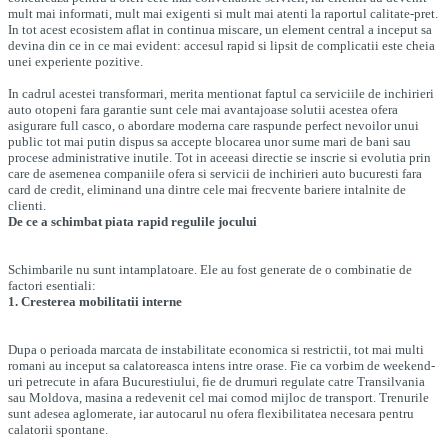
mult mai informati, mult mai exigenti si mult mai atenti la raportul calitate-pret.
In tot acest ecosistem aflat in continua miscare, un element central a inceput sa
devina din ce in ce mai evident: accesul rapid si lipsit de complicatii este cheia
unei experiente pozitive.
In cadrul acestei transformari, merita mentionat faptul ca serviciile de inchirieri
auto otopeni fara garantie sunt cele mai avantajoase solutii acestea ofera
asigurare full casco, o abordare moderna care raspunde perfect nevoilor unui
public tot mai putin dispus sa accepte blocarea unor sume mari de bani sau
procese administrative inutile. Tot in aceeasi directie se inscrie si evolutia prin
care de asemenea companiile ofera si servicii de inchirieri auto bucuresti fara
card de credit, eliminand una dintre cele mai frecvente bariere intalnite de
clienti.
De ce a schimbat piata rapid regulile jocului
Schimbarile nu sunt intamplatoare. Ele au fost generate de o combinatie de
factori esentiali:
1. Cresterea mobilitatii interne
Dupa o perioada marcata de instabilitate economica si restrictii, tot mai multi
romani au inceput sa calatoreasca intens intre orase. Fie ca vorbim de weekend-
uri petrecute in afara Bucurestiului, fie de drumuri regulate catre Transilvania
sau Moldova, masina a redevenit cel mai comod mijloc de transport. Trenurile
sunt adesea aglomerate, iar autocarul nu ofera flexibilitatea necesara pentru
calatorii spontane.