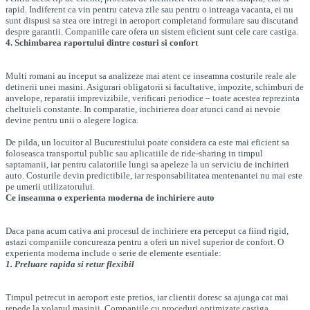
rapid. Indiferent ca vin pentru cateva zile sau pentru o intreaga vacanta, ei nu
sunt dispusi sa stea ore intregi in aeroport completand formulare sau discutand
despre garantii. Companiile care ofera un sistem eficient sunt cele care castiga.
4. Schimbarea raportului dintre costuri si confort
Multi romani au inceput sa analizeze mai atent ce inseamna costurile reale ale
detinerii unei masini. Asigurari obligatorii si facultative, impozite, schimburi de
anvelope, reparatii imprevizibile, verificari periodice – toate acestea reprezinta
cheltuieli constante. In comparatie, inchirierea doar atunci cand ai nevoie
devine pentru unii o alegere logica.
De pilda, un locuitor al Bucurestiului poate considera ca este mai eficient sa
foloseasca transportul public sau aplicatiile de ride-sharing in timpul
saptamanii, iar pentru calatoriile lungi sa apeleze la un serviciu de inchirieri
auto. Costurile devin predictibile, iar responsabilitatea mentenantei nu mai este
pe umerii utilizatorului.
Ce inseamna o experienta moderna de inchiriere auto
Daca pana acum cativa ani procesul de inchiriere era perceput ca fiind rigid,
astazi companiile concureaza pentru a oferi un nivel superior de confort. O
experienta moderna include o serie de elemente esentiale:
1. Preluare rapida si retur flexibil
Timpul petrecut in aeroport este pretios, iar clientii doresc sa ajunga cat mai
repede la volanul masinii. Companiile cu proceduri optimizate castiga