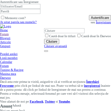
Autentificare sau Înregistrare
Autentificare
Memorez cont?
Ai uitat parola sau numele?
sau
Înregistrare
Home
Forum
Caută doar în titluri
Caută doar în Daewoo
Bloguri
Căutare
Articole
Grupuri
Căutare avansată
Postări astăzi
Listă membri
Calendar
Forum
Tuning & Racing
Masina mea
Daewoo
Dacă asta este prima ta vizită, asigură-te că ai verificat secțiunea
Întrebări
Frecvente
prin click pe linkul de mai sus. Poate va trebui să te
înregistrezi
înainte
de a putea posta: dă click pe linkul de înregistrare de mai sus pentru a continua.
Pentru a vedea mesaje, selectează forumul pe care vrei să-l vizitezi din selecția de
mai jos.
Vino alaturi de noi pe
Facebook
,
Twitter
si
Youtube
.
Anunț
Adună
Nici un anunț încă.