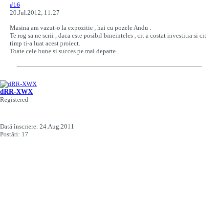
#16
20.Jul.2012, 11:27
Masina am vazut-o la expozitie , hai cu pozele Andu .
Te rog sa ne scrii , daca este posibil bineinteles , cit a costat investitia si cit
timp ti-a luat acest proiect.
Toate cele bune si succes pe mai departe .
dRR-XWX
Registered
Dată înscriere:
24.Aug.2011
Postări:
17