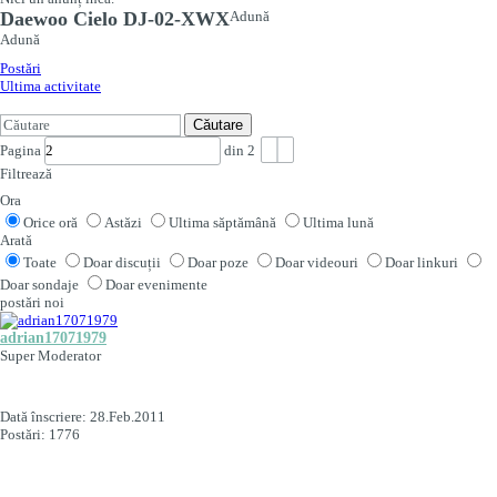
Daewoo Cielo DJ-02-XWX
Adună
Adună
Postări
Ultima activitate
Căutare
Pagina
din
2
Filtrează
Ora
Orice oră
Astăzi
Ultima săptămână
Ultima lună
Arată
Toate
Doar discuții
Doar poze
Doar videouri
Doar linkuri
Doar sondaje
Doar evenimente
postări noi
adrian17071979
Super Moderator
Dată înscriere:
28.Feb.2011
Postări:
1776