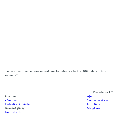
Trage super bine cu noua motorizare, banuiesc ca faci 0-100km/h cam in 5
secunde?
Precedenta
1
2
Gradient
Ajutor
- Gradient
Contactează-ne
Default vB5 Style
Intimitate
Română (RO)
Mergi sus
English (US)