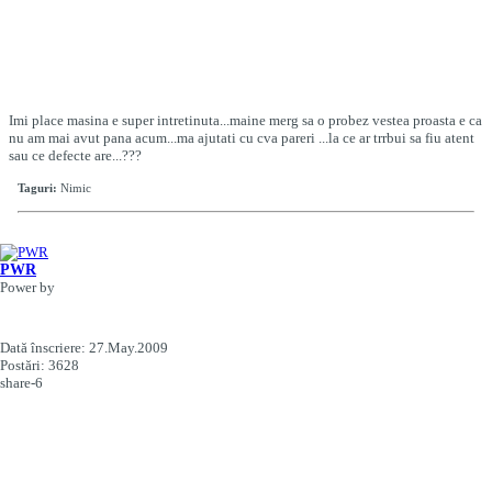
Imi place masina e super intretinuta...maine merg sa o probez vestea proasta e ca
nu am mai avut pana acum...ma ajutati cu cva pareri ...la ce ar trrbui sa fiu atent
sau ce defecte are...???
Taguri:
Nimic
PWR
Power by
Dată înscriere:
27.May.2009
Postări:
3628
share-6