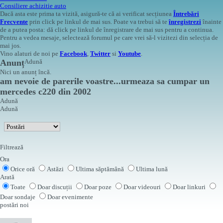
Consiliere achizitie auto
Dacă asta este prima ta vizită, asigură-te că ai verificat secțiunea
Întrebări
Frecvente
prin click pe linkul de mai sus. Poate va trebui să te
înregistrezi
înainte
de a putea posta: dă click pe linkul de înregistrare de mai sus pentru a continua.
Pentru a vedea mesaje, selectează forumul pe care vrei să-l vizitezi din selecția de
mai jos.
Vino alaturi de noi pe
Facebook
,
Twitter
si
Youtube
.
Anunț
Adună
Nici un anunț încă.
am nevoie de parerile voastre...urmeaza sa cumpar un
mercedes c220 din 2002
Adună
Adună
Filtrează
Ora
Orice oră
Astăzi
Ultima săptămână
Ultima lună
Arată
Toate
Doar discuții
Doar poze
Doar videouri
Doar linkuri
Doar sondaje
Doar evenimente
postări noi