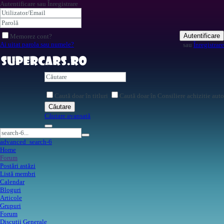
Autentificare sau Înregistrare
Autentificare
Memorez cont?
Ai uitat parola sau numele?
sau
Înregistrare
Caută doar în titluri
Caută doar în Consiliere achizitie auto
Căutare
Căutare avansată
advanced_search-6
Home
Forum
Postări astăzi
Listă membri
Calendar
Bloguri
Articole
Grupuri
Forum
Discutii Generale