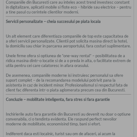
Companiile din Bucuresti care au inteles acest trend investesc constant
in digitalizare, aplicatii mobile si flote eco – hibride sau electrice – pentru
a tine pasul cu cerintele clientilor moderni.
Servicii personalizate – cheia succesului pe piata locala
Un alt element care diferentiaza companiile de top este capacitatea de
a oferi servicii personalizate. Clientii pot solicita masina direct la hotel,
la domiciliu sau chiar in parcarea aeroportului, fara costuri suplimentare.
Unele firme ofera si optiunea de “one-way rental” – posibilitatea de a
ridica masina dintr-o locatie si de a o preda in alta, o facilitate extrem de
utila pentru cei care calatoresc in afara orasului.
De asemenea, companiile moderne isi instruiesc personalul sa ofere
suport complet – de la recomandarea modelului potrivit pana la
asistenta in caz de incident minor. Profesionalismul si respectul fata de
client fac diferenta intr-o piata aglomerata precum cea din Bucuresti.
Concluzie – mobilitate inteligenta, fara stres si fara garantie
Inchirierile auto fara garantie din Bucuresti au devenit nu doar o optiune
convenabila, ci o tendinta evidenta. Ele raspund perfect nevoilor
moderne de mobilitate, economisind timp, bani si efort.
Indiferent daca esti localnic, turist sau om de afaceri, ai acum la