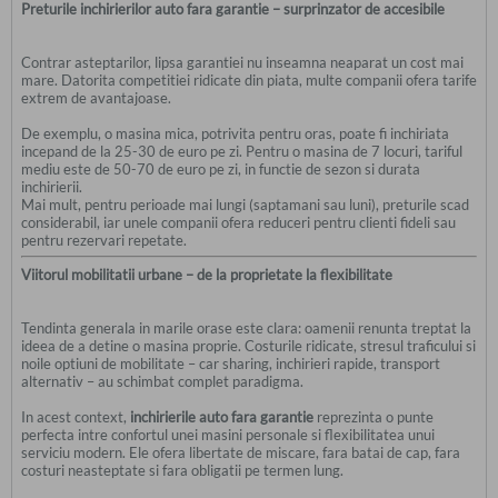
Preturile inchirierilor auto fara garantie – surprinzator de accesibile
Contrar asteptarilor, lipsa garantiei nu inseamna neaparat un cost mai
mare. Datorita competitiei ridicate din piata, multe companii ofera tarife
extrem de avantajoase.
De exemplu, o masina mica, potrivita pentru oras, poate fi inchiriata
incepand de la 25-30 de euro pe zi. Pentru o masina de 7 locuri, tariful
mediu este de 50-70 de euro pe zi, in functie de sezon si durata
inchirierii.
Mai mult, pentru perioade mai lungi (saptamani sau luni), preturile scad
considerabil, iar unele companii ofera reduceri pentru clienti fideli sau
pentru rezervari repetate.
Viitorul mobilitatii urbane – de la proprietate la flexibilitate
Tendinta generala in marile orase este clara: oamenii renunta treptat la
ideea de a detine o masina proprie. Costurile ridicate, stresul traficului si
noile optiuni de mobilitate – car sharing, inchirieri rapide, transport
alternativ – au schimbat complet paradigma.
In acest context,
inchirierile auto fara garantie
reprezinta o punte
perfecta intre confortul unei masini personale si flexibilitatea unui
serviciu modern. Ele ofera libertate de miscare, fara batai de cap, fara
costuri neasteptate si fara obligatii pe termen lung.