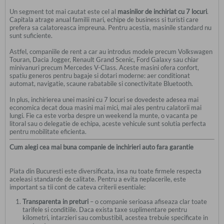
Un segment tot mai cautat este cel al
masinilor de inchiriat cu 7 locuri
.
Capitala atrage anual familii mari, echipe de business si turisti care
prefera sa calatoreasca impreuna. Pentru acestia, masinile standard nu
sunt suficiente.
Astfel, companiile de rent a car au introdus modele precum Volkswagen
Touran, Dacia Jogger, Renault Grand Scenic, Ford Galaxy sau chiar
minivanuri precum Mercedes V-Class. Aceste masini ofera confort,
spatiu generos pentru bagaje si dotari moderne: aer conditionat
automat, navigatie, scaune rabatabile si conectivitate Bluetooth.
In plus, inchirierea unei masini cu 7 locuri se dovedeste adesea mai
economica decat doua masini mai mici, mai ales pentru calatorii mai
lungi. Fie ca este vorba despre un weekend la munte, o vacanta pe
litoral sau o delegatie de echipa, aceste vehicule sunt solutia perfecta
pentru mobilitate eficienta.
Cum alegi cea mai buna companie de inchirieri auto fara garantie
Piata din Bucuresti este diversificata, insa nu toate firmele respecta
aceleasi standarde de calitate. Pentru a evita neplacerile, este
important sa tii cont de cateva criterii esentiale:
Transparenta in preturi
– o companie serioasa afiseaza clar toate
tarifele si conditiile. Daca exista taxe suplimentare pentru
kilometri, intarzieri sau combustibil, acestea trebuie specificate in