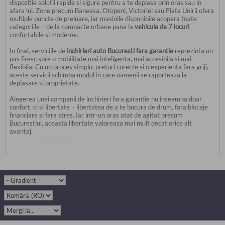
dispozitie solutii rapide si sigure pentru a te deplasa prin oras sau in
afara lui. Zone precum Baneasa, Otopeni, Victoriei sau Piata Unirii ofera
multiple puncte de preluare, iar masinile disponibile acopera toate
categoriile – de la compacte urbane pana la
vehicule de 7 locuri
confortabile si moderne.
In final, serviciile de
inchirieri auto Bucuresti fara garantie
reprezinta un
pas firesc spre o mobilitate mai inteligenta, mai accesibila si mai
flexibila. Cu un proces simplu, preturi corecte si o experienta fara griji,
aceste servicii schimba modul in care oamenii se raporteaza la
deplasare si proprietate.
Alegerea unei companii de inchirieri fara garantie nu inseamna doar
confort, ci si libertate – libertatea de a te bucura de drum, fara blocaje
financiare si fara stres. Iar intr-un oras atat de agitat precum
Bucurestiul, aceasta libertate valoreaza mai mult decat orice alt
avantaj.