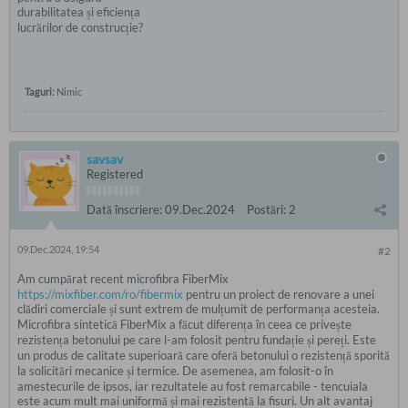
durabilitatea și eficiența
lucrărilor de construcție?
Taguri:
Nimic
savsav
Registered
Dată înscriere:
09.Dec.2024
Postări:
2
09.Dec.2024, 19:54
#2
Am cumpărat recent microfibra FiberMix
https://mixfiber.com/ro/fibermix
pentru un proiect de renovare a unei
clădiri comerciale și sunt extrem de mulțumit de performanța acesteia.
Microfibra sintetică FiberMix a făcut diferența în ceea ce privește
rezistența betonului pe care l-am folosit pentru fundație și pereți. Este
un produs de calitate superioară care oferă betonului o rezistență sporită
la solicitări mecanice și termice. De asemenea, am folosit-o în
amestecurile de ipsos, iar rezultatele au fost remarcabile - tencuiala
este acum mult mai uniformă și mai rezistentă la fisuri. Un alt avantaj