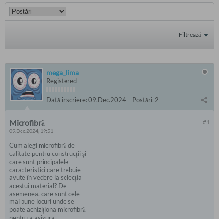
Filtrează
mega_lima
Registered
Dată înscriere:
09.Dec.2024
Postări:
2
Microfibră
#1
09.Dec.2024, 19:51
Cum alegi microfibră de
calitate pentru construcții și
care sunt principalele
caracteristici care trebuie
avute în vedere la selecția
acestui material? De
asemenea, care sunt cele
mai bune locuri unde se
poate achiziționa microfibră
pentru a asigura