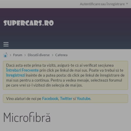
Autentificare sau Înregistrare
Forum
Discutii diverse
Cafenea
Dacă asta este prima ta vizită, asigură-te că ai verificat secțiunea
Întrebări Frecvente
prin click pe linkul de mai sus. Poate va trebui să te
înregistrezi
înainte de a putea posta: dă click pe linkul de înregistrare de
mai sus pentru a continua. Pentru a vedea mesaje, selectează forumul
pe care vrei să-l vizitezi din selecția de mai jos.
Vino alaturi de noi pe
Facebook
,
Twitter
si
Youtube
.
Microfibră