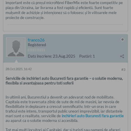
important este că prețul microfibrei FiberMix este foarte competitiv pe
piața din Ucraina, iar livrarea a fost rapidă și eficientă. Sunt foarte
mulțumit de achiziție și intenționez să o folosesc și în viitoarele mele
proiecte de construcție.
franco26
Registered
Dată înscriere:
23.Aug.2025
Postări:
1
28.Oct.2025, 16:42
#3
Serviciile de inchirieri auto Bucuresti fara garantie – o solutie moderna,
flexibila si avantajoasa pentru toti soferii
In ultimii ani, Bucurestiul a devenit un adevarat nod de mobilitate.
Capitala este traversata zilnic de sute de mii de masini, iar nevoia de
flexibilitate in deplasare a crescut semnificativ. Intr-un oras in care
traficul este intens, transportul public uneori imprevizibil, iar distantele
mari sunt o realitate, serviciile de
inchirieri auto Bucuresti fara garantie
au aparut ca o solutie moderna si accesibila.
Tot mai multi locuitori ai Capitalei, dar si turisti sau oameni de afaceri