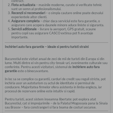
contract.
Flota actualizata
– masinile moderne, curate si verificate tehnic
sunt un semn al profesionalismului.
Recenzii si recomandari
– o simpla cautare online poate dezvalui
experientele altor clienti.
Asigurare completa
– chiar daca serviciul este fara garantie, o
asigurare care acopera daunele minore aduce liniste si siguranta.
Servicii aditionale
– livrare la aeroport, GPS gratuit, scaune
pentru copii sau asigurare CASCO extinsa pot fi avantaje
importante.
Inchirieri auto fara garantie – ideale si pentru turisti straini
Bucurestiul este vizitat anual de zeci de mii de turisti din Europa si din
lume. Multi dintre ei vin pentru city-break-uri, evenimente culturale sau
conferinte. Pentru acesti vizitatori, sistemul de
inchiriere auto fara
garantie
este o binecuvantare.
In loc sa se complice cu garantii, carduri de credit sau reguli stricte, pot
inchiria usor un autoturism cu actul de identitate si permisul de
conducere. Majoritatea firmelor ofera asistenta in limba engleza, iar
procesul de rezervare online este intuitiv si rapid.
Pentru turisti, acest sistem inseamna libertate: pot explora atat
Bucurestiul, cat si imprejurimile – de la Palatul Mogosoaia pana la Sinaia
sau Brasov – fara constrangeri si fara teama de costuri ascunse.