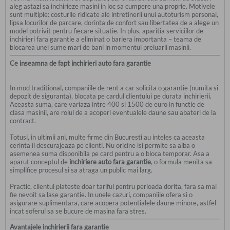
aleg astazi sa inchirieze masini in loc sa cumpere una proprie. Motivele
sunt multiple: costurile ridicate ale intretinerii unui autoturism personal,
lipsa locurilor de parcare, dorinta de confort sau libertatea de a alege un
model potrivit pentru fiecare situatie. In plus, aparitia serviciilor de
inchirieri fara garantie a eliminat o bariera importanta – teama de
blocarea unei sume mari de bani in momentul preluarii masinii.
Ce inseamna de fapt inchirieri auto fara garantie
In mod traditional, companiile de rent a car solicita o garantie (numita si
depozit de siguranta), blocata pe cardul clientului pe durata inchirierii.
Aceasta suma, care variaza intre 400 si 1500 de euro in functie de
clasa masinii, are rolul de a acoperi eventualele daune sau abateri de la
contract.
Totusi, in ultimii ani, multe firme din Bucuresti au inteles ca aceasta
cerinta ii descurajeaza pe clienti. Nu oricine isi permite sa aiba o
asemenea suma disponibila pe card pentru a o bloca temporar. Asa a
aparut conceptul de
inchiriere auto fara garantie
, o formula menita sa
simplifice procesul si sa atraga un public mai larg.
Practic, clientul plateste doar tariful pentru perioada dorita, fara sa mai
fie nevoit sa lase garantie. In unele cazuri, companiile ofera si o
asigurare suplimentara, care acopera potentialele daune minore, astfel
incat soferul sa se bucure de masina fara stres.
Avantajele inchirierii fara garantie