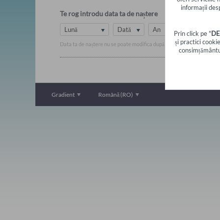
informații desp
Te rog introdu data ta de naștere
Lună
Dată
An
Prin click pe "
DE
și practici cooki
Data ta de naștere nu se poate modifica după înregistrare.
consimțământul
Gradient
Română (RO)