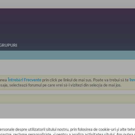
GRUPURI
iunea
Întrebări Frecvente
prin click pe linkul de mai sus. Poate va trebui să te
înr
je, selectează forumul pe care vrei să-l vizitezi din selecția de mai jos.
onale despre utilizatorii sitului nostru, prin folosirea de cookie-uri și alte tehn
 noastre, reclame personalizate, și pentru a analiza activitatea sitului. Am pute