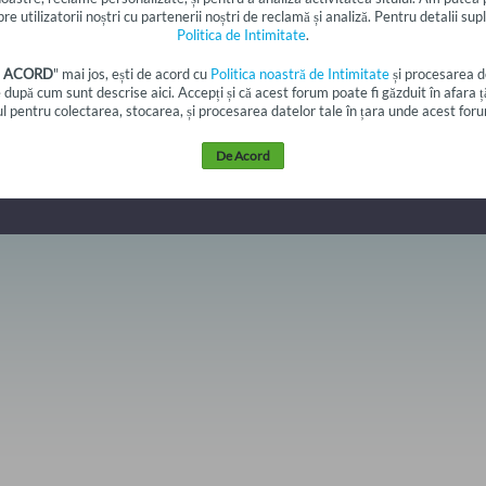
re utilizatorii noștri cu partenerii noștri de reclamă și analiză. Pentru detalii su
Politica de Intimitate
.
 ACORD
" mai jos, ești de acord cu
Politica noastră de Intimitate
și procesarea d
e după cum sunt descrise aici. Accepți și că acest forum poate fi găzduit în afara țării
 pentru colectarea, stocarea, și procesarea datelor tale în țara unde acest foru
De Acord