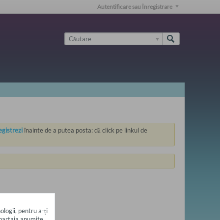
Autentificare sau Înregistrare
egistrezi
înainte de a putea posta: dă click pe linkul de
ologii, pentru a-ți
a partaja anumite