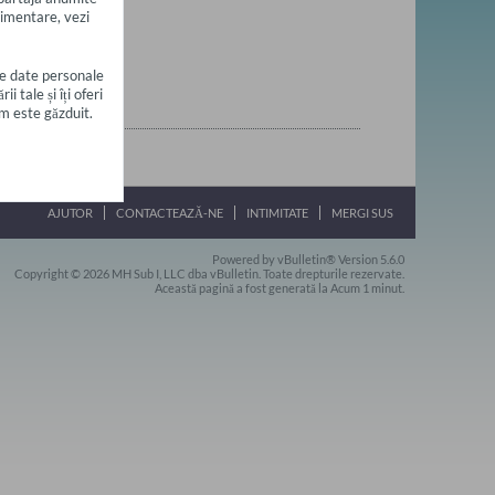
plimentare, vezi
e date personale
 tale și îți oferi
m este găzduit.
AJUTOR
CONTACTEAZĂ-NE
INTIMITATE
MERGI SUS
Powered by vBulletin® Version 5.6.0
Copyright © 2026 MH Sub I, LLC dba vBulletin. Toate drepturile rezervate.
Această pagină a fost generată la Acum 1 minut.