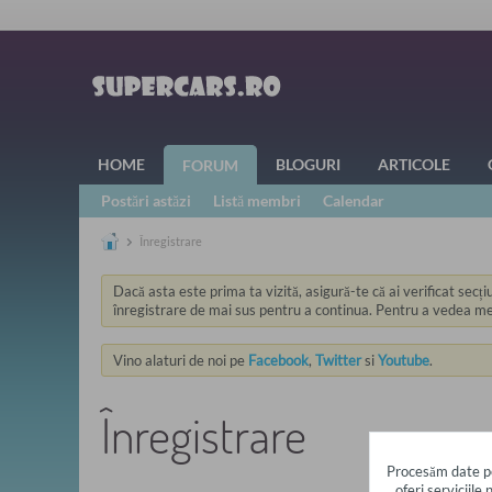
HOME
BLOGURI
ARTICOLE
FORUM
Postări astăzi
Listă membri
Calendar
Înregistrare
Dacă asta este prima ta vizită, asigură-te că ai verificat secț
înregistrare de mai sus pentru a continua. Pentru a vedea mesa
Vino alaturi de noi pe
Facebook
,
Twitter
si
Youtube
.
Înregistrare
Procesăm date pers
oferi serviciile