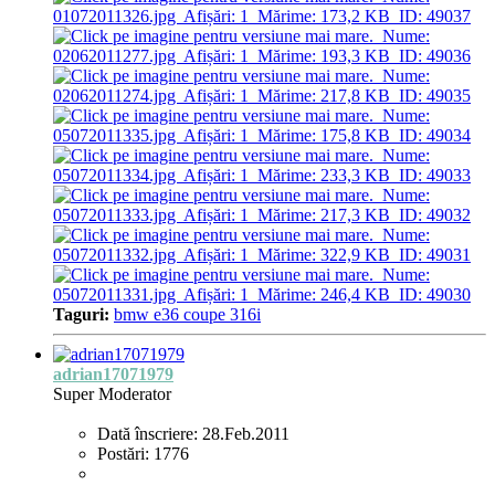
Taguri:
bmw e36 coupe 316i
adrian17071979
Super Moderator
Dată înscriere:
28.Feb.2011
Postări:
1776