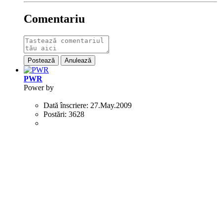
Comentariu
Postează
Anulează
PWR
Power by
Dată înscriere:
27.May.2009
Postări:
3628