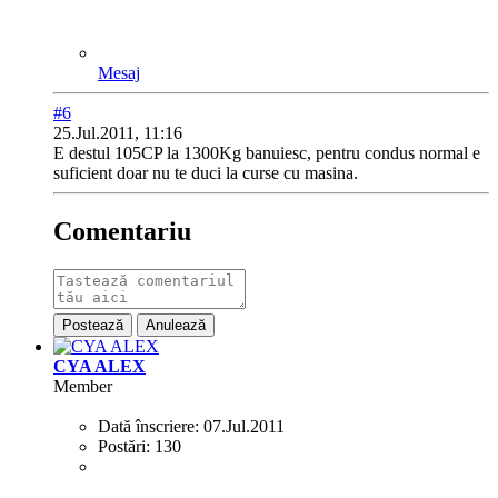
Mesaj
#6
25.Jul.2011, 11:16
E destul 105CP la 1300Kg banuiesc, pentru condus normal e
suficient doar nu te duci la curse cu masina.
Comentariu
Postează
Anulează
CYA ALEX
Member
Dată înscriere:
07.Jul.2011
Postări:
130