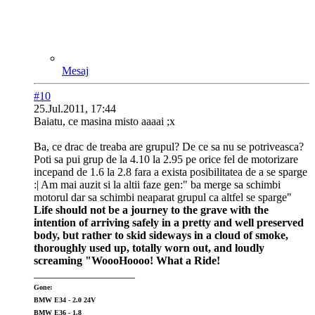
Mesaj
#10
25.Jul.2011, 17:44
Baiatu, ce masina misto aaaai ;x
Ba, ce drac de treaba are grupul? De ce sa nu se potriveasca?
Poti sa pui grup de la 4.10 la 2.95 pe orice fel de motorizare
incepand de 1.6 la 2.8 fara a exista posibilitatea de a se sparge
:| Am mai auzit si la altii faze gen:" ba merge sa schimbi
motorul dar sa schimbi neaparat grupul ca altfel se sparge"
Life should not be a journey to the grave with the
intention of arriving safely in a pretty and well preserved
body, but rather to skid sideways in a cloud of smoke,
thoroughly used up, totally worn out, and loudly
screaming "WoooHoooo! What a Ride!
__________________
Gone:
BMW E34 - 2.0 24V
BMW E36 - 1.8