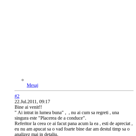
Mesaj
#2
22.Jul.2011, 09:17
Bine ai venit!!
" Ai intrat in lumea buna" ,
, nu ai cum sa regreti , una
singura este "Placerea de a conduce".
Referitor la ceea ce ai facut pana acum la ea , esti de apreciat ,
eu nu am apucat sa o vad foarte bine dar am destul timp sa o
analizez mai in detaliu.