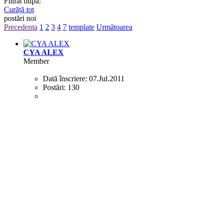
Filtrat după:
Curăță tot
postări noi
Precedenta
1
2
3
4
7
template
Următoarea
CYA ALEX
Member
Dată înscriere:
07.Jul.2011
Postări:
130