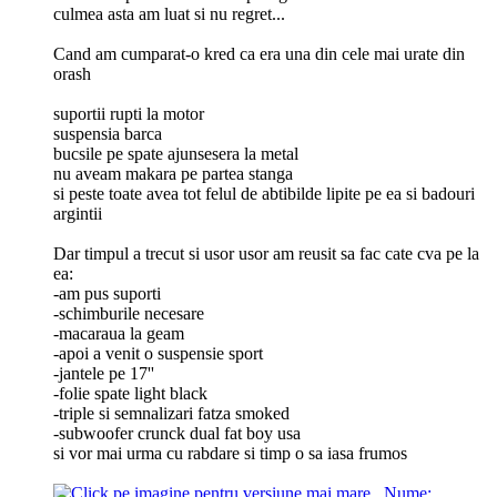
culmea asta am luat si nu regret...
Cand am cumparat-o kred ca era una din cele mai urate din
orash
suportii rupti la motor
suspensia barca
bucsile pe spate ajunsesera la metal
nu aveam makara pe partea stanga
si peste toate avea tot felul de abtibilde lipite pe ea si badouri
argintii
Dar timpul a trecut si usor usor am reusit sa fac cate cva pe la
ea:
-am pus suporti
-schimburile necesare
-macaraua la geam
-apoi a venit o suspensie sport
-jantele pe 17''
-folie spate light black
-triple si semnalizari fatza smoked
-subwoofer crunck dual fat boy usa
si vor mai urma cu rabdare si timp o sa iasa frumos