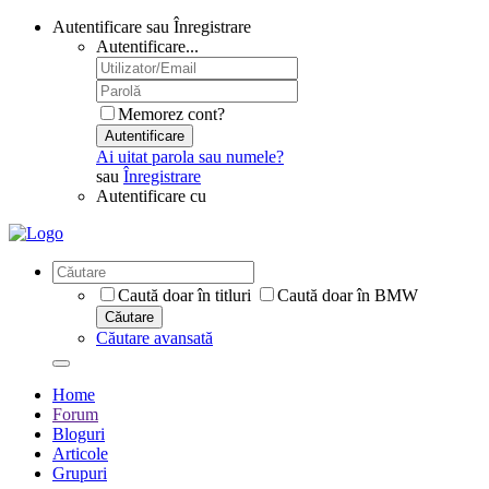
Autentificare sau Înregistrare
Autentificare...
Memorez cont?
Autentificare
Ai uitat parola sau numele?
sau
Înregistrare
Autentificare cu
Caută doar în titluri
Caută doar în BMW
Căutare
Căutare avansată
Home
Forum
Bloguri
Articole
Grupuri