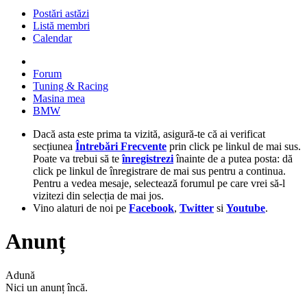
Postări astăzi
Listă membri
Calendar
Forum
Tuning & Racing
Masina mea
BMW
Dacă asta este prima ta vizită, asigură-te că ai verificat
secțiunea
Întrebări Frecvente
prin click pe linkul de mai sus.
Poate va trebui să te
înregistrezi
înainte de a putea posta: dă
click pe linkul de înregistrare de mai sus pentru a continua.
Pentru a vedea mesaje, selectează forumul pe care vrei să-l
vizitezi din selecția de mai jos.
Vino alaturi de noi pe
Facebook
,
Twitter
si
Youtube
.
Anunț
Adună
Nici un anunț încă.