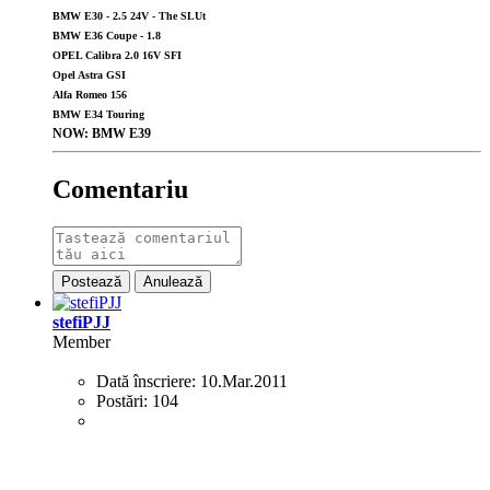
BMW E30 - 2.5 24V - The SLUt
BMW E36 Coupe - 1.8
OPEL Calibra 2.0 16V SFI
Opel Astra GSI
Alfa Romeo 156
BMW E34 Touring
NOW: BMW E39
Comentariu
Postează
Anulează
stefiPJJ
Member
Dată înscriere:
10.Mar.2011
Postări:
104