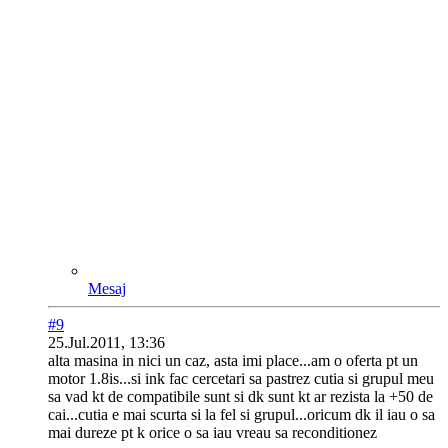
Mesaj
#9
25.Jul.2011, 13:36
alta masina in nici un caz, asta imi place...am o oferta pt un
motor 1.8is...si ink fac cercetari sa pastrez cutia si grupul meu
sa vad kt de compatibile sunt si dk sunt kt ar rezista la +50 de
cai...cutia e mai scurta si la fel si grupul...oricum dk il iau o sa
mai dureze pt k orice o sa iau vreau sa reconditionez