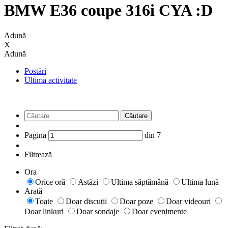
BMW E36 coupe 316i CYA :D
Adună
X
Adună
Postări
Ultima activitate
Căutare
Pagina
din
7
Filtrează
Ora
Orice oră
Astăzi
Ultima săptămână
Ultima lună
Arată
Toate
Doar discuții
Doar poze
Doar videouri
Doar linkuri
Doar sondaje
Doar evenimente