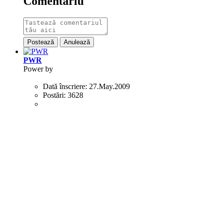
Comentariu
Postează
Anulează
PWR
Power by
Dată înscriere:
27.May.2009
Postări:
3628